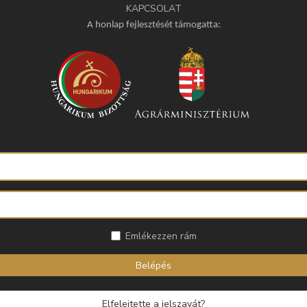
KAPCSOLAT
A honlap fejlesztését támogatta:
Emlékezzen rám
Belépés
Elfelejtette a jelszavát?