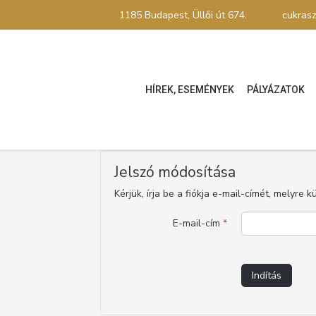
1185 Budapest, Üllői út 674.
cukras
HÍREK, ESEMÉNYEK
PÁLYÁZATOK
Jelszó módosítása
Kérjük, írja be a fiókja e-mail-címét, melyre
E-mail-cím
*
Indítás