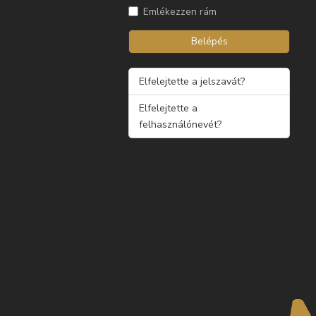
Emlékezzen rám
Belépés
Elfelejtette a jelszavát?
Elfelejtette a
felhasználónevét?