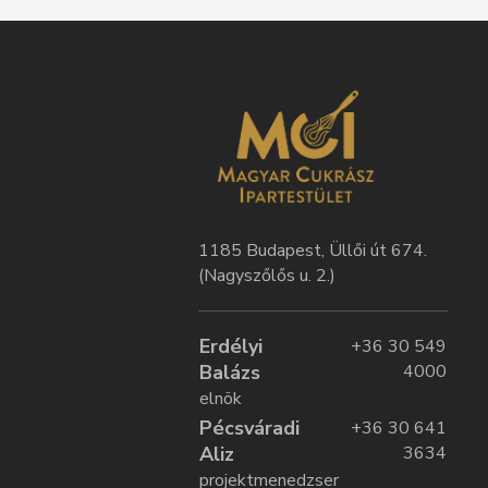
1185 Budapest, Üllői út 674.
(Nagyszőlős u. 2.)
Erdélyi
+36 30 549
Balázs
4000
elnök
Pécsváradi
+36 30 641
Aliz
3634
projektmenedzser