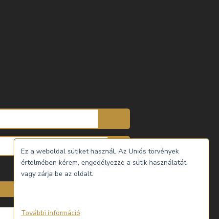
Ez a weboldal sütiket használ. Az Uniós törvények
értelmében kérem, engedélyezze a sütik használatát,
vagy zárja be az oldalt.
További információ