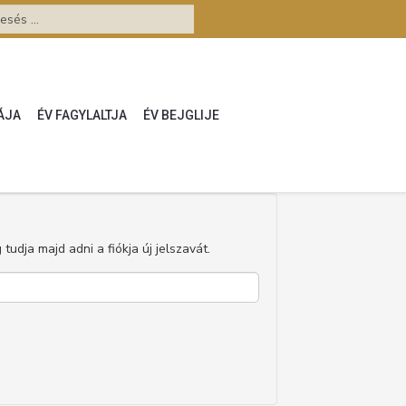
ÁJA
ÉV FAGYLALTJA
ÉV BEJGLIJE
udja majd adni a fiókja új jelszavát.