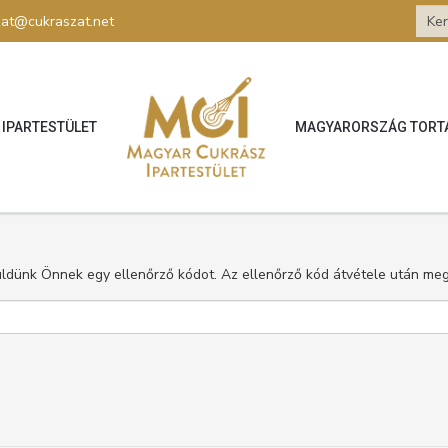
zat@cukraszat.net
IPARTESTÜLET
MAGYARORSZÁG TORT
 küldünk Önnek egy ellenőrző kódot. Az ellenőrző kód átvétele után meg t