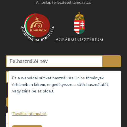
A honlap fejlesztését támogatta:
Ez a weboldal sütiket használ. Az Uniós törvények
értelmében kérem, engedélyezze a sütik használatát,
Emlékezzen rám
vagy zárja be az oldalt.
Belépés
További információ
Elfelejtette a jelszavát?