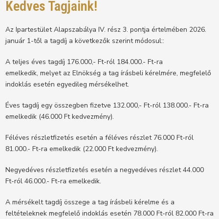
Kedves Tagjaink!
Az Ipartestület Alapszabálya IV. rész 3. pontja értelmében 2026.
január 1-től a tagdíj a következők szerint módosul::
A teljes éves tagdíj 176.000,- Ft-ról 184.000.- Ft-ra
emelkedik, melyet az Elnökség a tag írásbeli kérelmére, megfelelő
indoklás esetén egyedileg mérsékelhet.
Éves tagdíj egy összegben fizetve 132.000,- Ft-ról 138.000.- Ft-ra
emelkedik (46.000 Ft kedvezmény).
Féléves részletfizetés esetén a féléves részlet 76.000 Ft-ról
81.000.- Ft-ra emelkedik (22.000 Ft kedvezmény).
Negyedéves részletfizetés esetén a negyedéves részlet 44.000
Ft-ról 46.000.- Ft-ra emelkedik.
A mérsékelt tagdíj összege a tag írásbeli kérelme és a
feltételeknek megfelelő indoklás esetén 78.000 Ft-ról 82.000 Ft-ra