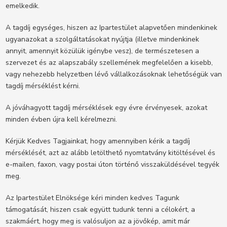
emelkedik.
A tagdíj egységes, hiszen az Ipartestület alapvetően mindenkinek
ugyanazokat a szolgáltatásokat nyújtja (illetve mindenkinek
annyit, amennyit közülük igénybe vesz), de természetesen a
szervezet és az alapszabály szellemének megfelelően a kisebb,
vagy nehezebb helyzetben lévő vállalkozásoknak lehetőségük van
tagdíj mérséklést kérni.
A jóváhagyott tagdíj mérséklések egy évre érvényesek, azokat
minden évben újra kell kérelmezni.
Kérjük Kedves Tagjainkat, hogy amennyiben kérik a tagdíj
mérséklését, azt az alább letölthető nyomtatvány kitöltésével és
e-mailen, faxon, vagy postai úton történő visszaküldésével tegyék
meg.
Az Ipartestület Elnöksége kéri minden kedves Tagunk
támogatását, hiszen csak együtt tudunk tenni a célokért, a
szakmáért, hogy meg is valósuljon az a jövőkép, amit már