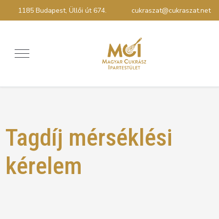
1185 Budapest, Üllői út 674.
cukraszat@cukraszat.net
Tagdíj mérséklési
kérelem