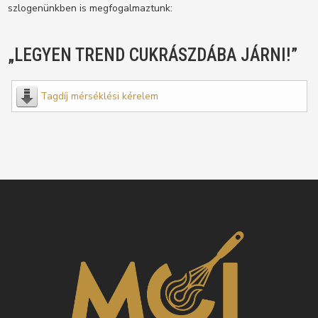
szlogenünkben is megfogalmaztunk:
„LEGYEN TREND CUKRÁSZDÁBA JÁRNI!”
Tagdíj mérséklési kérelem