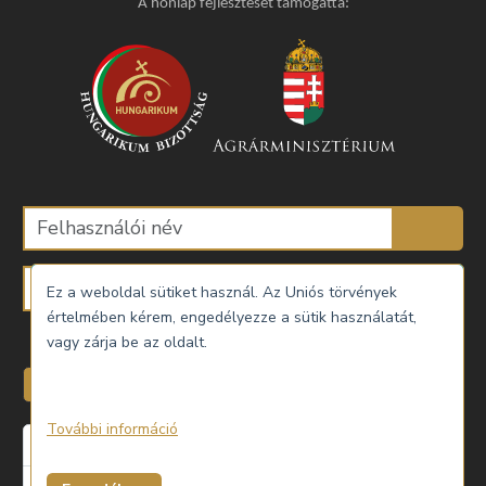
A honlap fejlesztését támogatta:
Ez a weboldal sütiket használ. Az Uniós törvények
értelmében kérem, engedélyezze a sütik használatát,
Emlékezzen rám
vagy zárja be az oldalt.
Belépés
További információ
Elfelejtette a jelszavát?