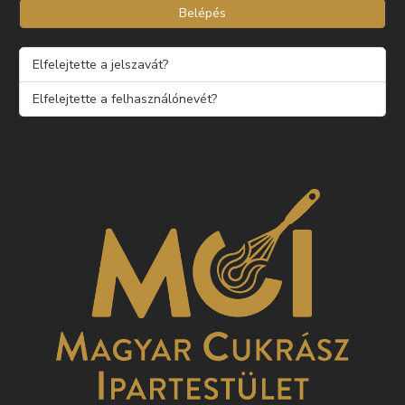
Belépés
Elfelejtette a jelszavát?
Elfelejtette a felhasználónevét?