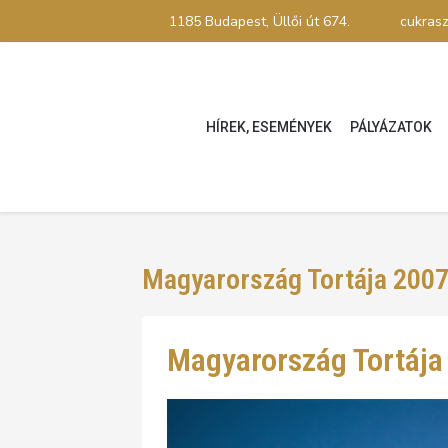
1185 Budapest, Üllői út 674.
cukras
HÍREK, ESEMÉNYEK
PÁLYÁZATOK
Magyarország Tortája 200
Magyarország Tortája