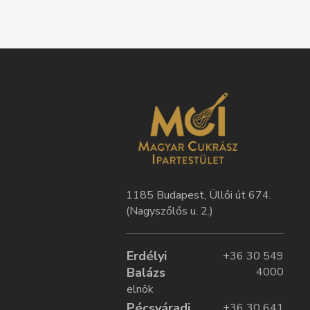
1185 Budapest, Üllői út 674.
(Nagyszőlős u. 2.)
Erdélyi
+36 30 549
Balázs
4000
elnök
Pécsváradi
+36 30 641