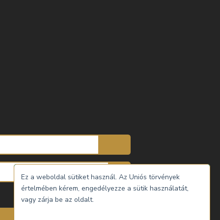
Ez a weboldal sütiket használ. Az Uniós törvények
értelmében kérem, engedélyezze a sütik használatát,
vagy zárja be az oldalt.