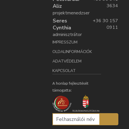
Aliz
3634
projektmenedzser
Seres
+36 30 157
Cynthia
0911
adminisztrátor
IMPRESSZUM
OLDALINFORMÁCIÓK
ADATVÉDELEM
KAPCSOLAT
A honlap fejlesztését
támogatta: