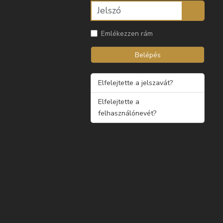
Emlékezzen rám
Belépés
Elfelejtette a jelszavát?
Elfelejtette a
felhasználónevét?