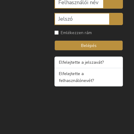
Emlékezzen rám
Belépés
Elfelejtette a jelszavát?
Elfelejtette a
felhasználónevét?