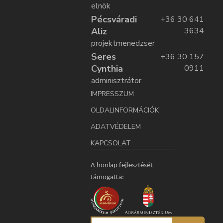
elnök
Pécsváradi
+36 30 641
Aliz
3634
projektmenedzser
Seres
+36 30 157
Cynthia
0911
adminisztrátor
IMPRESSZUM
OLDALINFORMÁCIÓK
ADATVÉDELEM
KAPCSOLAT
A honlap fejlesztését
támogatta: