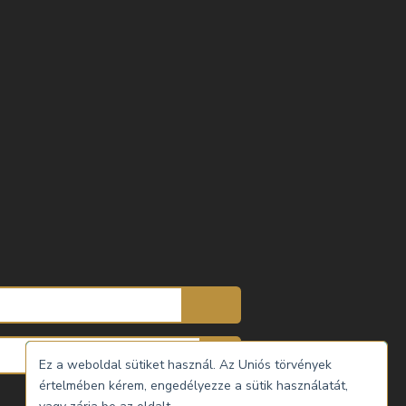
Ez a weboldal sütiket használ. Az Uniós törvények
értelmében kérem, engedélyezze a sütik használatát,