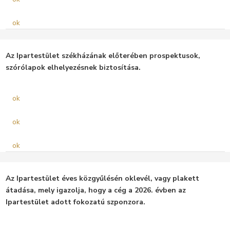
ok
Az Ipartestület székházának előterében prospektusok,
szórólapok elhelyezésnek biztosítása.
ok
ok
ok
Az Ipartestület éves közgyűlésén oklevél, vagy plakett
átadása, mely igazolja, hogy a cég a 2026. évben az
Ipartestület adott fokozatú szponzora.