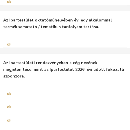
ok
Az Ipartestület oktatóműhelyében évi egy alkalommal
termékbemutató / tematikus tanfolyam tartása.
ok
Az Ipartestületi rendezvényeken a cég nevének
megjelenítése, mint az Ipartestület 2026. évi adott fokozatú
szponzora.
ok
ok
ok