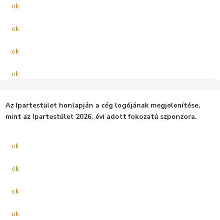
ok
ok
ok
ok
Az Ipartestület honlapján a cég logójának megjelenítése,
mint az Ipartestület 2026. évi adott fokozatú szponzora.
ok
ok
ok
ok