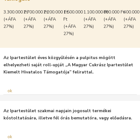
3.300.000 Ft
2.700.000 Ft
2.200.000 Ft
1.500.000
1.100.000 Ft
800.000 Ft
400.000
(+ÁFA
(+ÁFA
(+ÁFA
Ft
(+ÁFA
(+ÁFA
(+ÁFA
27%)
27%)
27%)
(+ÁFA
27%)
27%)
27%)
27%)
Az Ipartestület éves közgyűlésén a pulpitus mögött
elhelyezheti saját roll-upját „A Magyar Cukrász Ipartestület
Kiemelt Hivatalos Támogatója” felirattal.
ok
Az Ipartestület szakmai napjain jogosult termékei
kóstoltatására, illetve fél órás bemutatóra, vagy előadásra.
ok