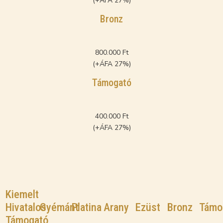
(+ÁFA 27%)
Bronz
800.000 Ft
(+ÁFA 27%)
Támogató
400.000 Ft
(+ÁFA 27%)
Kiemelt
Hivatalos
Gyémánt
Platina
Arany
Ezüst
Bronz
Támo
Támogató