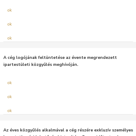
ok
ok
ok
A cég logójának feltüntetése az évente megrendezett
ipartestületi közgyűlés meghívóján.
ok
ok
ok
Az éves közgyűlés alkalmával a cég részére exkluzív személyes