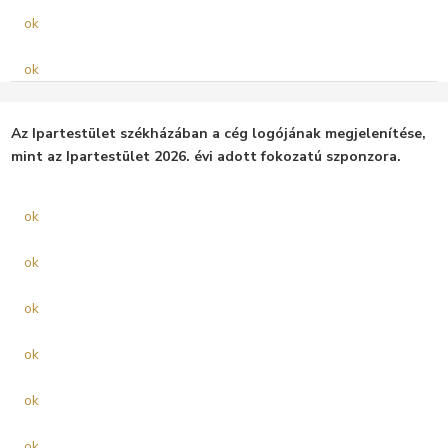
ok
ok
Az Ipartestület székházában a cég logójának megjelenítése,
mint az Ipartestület 2026. évi adott fokozatú szponzora.
ok
ok
ok
ok
ok
ok