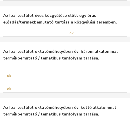
Az Ipartestület éves közgyűlése előtt egy órás
előadás/termékbemutató tartása a közgyűlési teremben.
ok
Az Ipartestület oktatóműhelyében évi három alkalommal
termékbemutató / tematikus tanfolyam tartása.
ok
ok
Az Ipartestület oktatóműhelyében évi kettő alkalommal
termékbemutató / tematikus tanfolyam tartása.