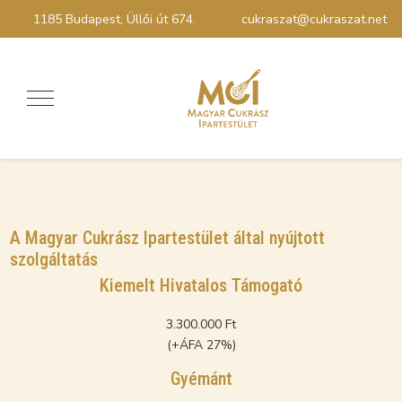
1185 Budapest, Üllői út 674.
cukraszat@cukraszat.net
A Magyar Cukrász Ipartestület által nyújtott
szolgáltatás
Kiemelt Hivatalos Támogató
3.300.000 Ft
(+ÁFA 27%)
Gyémánt