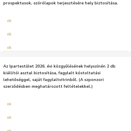
prospektusok, szórólapok terjesztésére hely biztosítása.
ok
ok
ok
Az Ipartestület 2026. évi közgyűlésének helyszínén 2 db
kiállítói asztal biztosítása, fagylalt kóstoltatási
lehetőséggel, saját fagylaltvitrinből. (A szponzori
szerződésben meghatározott feltételekkel.)
ok
ok
ok