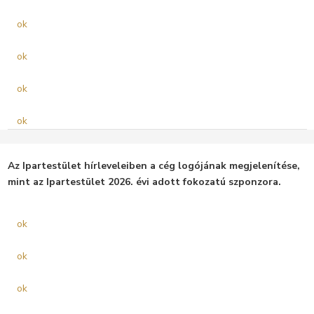
ok
ok
ok
ok
Az Ipartestület hírleveleiben a cég logójának megjelenítése,
mint az Ipartestület 2026. évi adott fokozatú szponzora.
ok
ok
ok