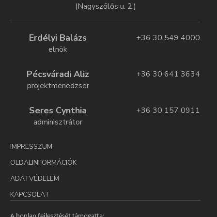
(Nagyszőlős u. 2.)
Erdélyi Balázs
+36 30 549 4000
elnök
Pécsváradi Aliz
+36 30 641 3634
projektmenedzser
Seres Cynthia
+36 30 157 0911
adminisztrátor
IMPRESSZUM
OLDALINFORMÁCIÓK
ADATVÉDELEM
KAPCSOLAT
A honlap fejlesztését támogatta: