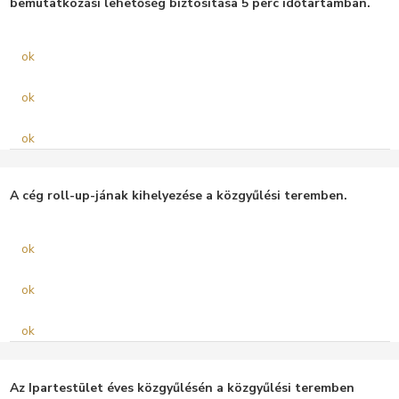
bemutatkozási lehetőség biztosítása 5 perc időtartamban.
ok
ok
ok
A cég roll-up-jának kihelyezése a közgyűlési teremben.
ok
ok
ok
Az Ipartestület éves közgyűlésén a közgyűlési teremben