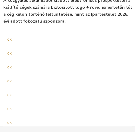
A közgyűlés alkalmából kiadott elektronikus prospektuson a
kiállító cégek számára biztosított logó + rövid ismertetőn túl
a cég külön történő feltüntetése, mint az Ipartestület 2026.
évi adott fokozatú szponzora.
ok
ok
ok
ok
ok
ok
ok