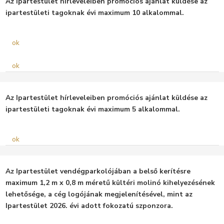
Az Ipartestület hírleveleiben promóciós ajánlat küldése az
ipartestületi tagoknak évi maximum 10 alkalommal.
ok
ok
Az Ipartestület hírleveleiben promóciós ajánlat küldése az
ipartestületi tagoknak évi maximum 5 alkalommal.
ok
Az Ipartestület vendégparkolójában a belső kerítésre
maximum 1,2 m x 0,8 m méretű kültéri molinó kihelyezésének
lehetősége, a cég logójának megjelenítésével, mint az
Ipartestület 2026. évi adott fokozatú szponzora.