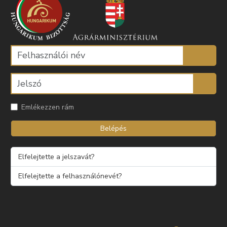
Emlékezzen rám
Belépés
Elfelejtette a jelszavát?
Elfelejtette a felhasználónevét?