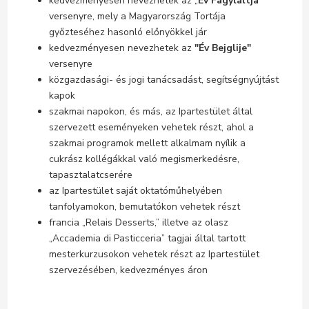
kedvezményesen nevezhetek az „
Év Fagylaltja
”
versenyre, mely a Magyarország Tortája
győzteséhez hasonló előnyökkel jár
kedvezményesen nevezhetek az
"Év Bejglije"
versenyre
közgazdasági- és jogi tanácsadást, segítségnyújtást
kapok
szakmai napokon, és más, az Ipartestület által
szervezett eseményeken vehetek részt, ahol a
szakmai programok mellett alkalmam nyílik a
cukrász kollégákkal való megismerkedésre,
tapasztalatcserére
az Ipartestület saját oktatóműhelyében
tanfolyamokon, bemutatókon vehetek részt
francia „Relais Desserts,” illetve az olasz
„Accademia di Pasticceria” tagjai által tartott
mesterkurzusokon vehetek részt az Ipartestület
szervezésében, kedvezményes áron