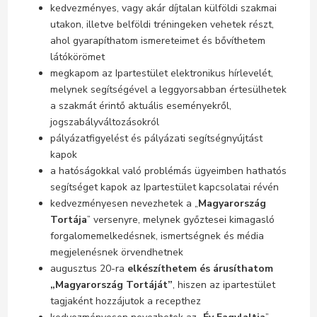
kedvezményes, vagy akár díjtalan külföldi szakmai
utakon, illetve belföldi tréningeken vehetek részt,
ahol gyarapíthatom ismereteimet és bővíthetem
látókörömet
megkapom az Ipartestület elektronikus hírlevelét,
melynek segítségével a leggyorsabban értesülhetek
a szakmát érintő aktuális eseményekről,
jogszabályváltozásokról
pályázatfigyelést és pályázati segítségnyújtást
kapok
a hatóságokkal való problémás ügyeimben hathatós
segítséget kapok az Ipartestület kapcsolatai révén
kedvezményesen nevezhetek a „
Magyarország
Tortája
” versenyre, melynek győztesei kimagasló
forgalomemelkedésnek, ismertségnek és média
megjelenésnek örvendhetnek
augusztus 20-ra
elkészíthetem és árusíthatom
„Magyarország Tortáját”
, hiszen az ipartestület
tagjaként hozzájutok a recepthez