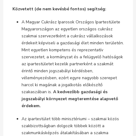
Közvetett (de nem kevésbé fontos) segítség:
A Magyar Cukrász Iparosok Országos Ipartestülete
Magyarországon az egyetlen országos cukrász
szakmai szervezetként a cukrász vállalkozások
érdekeit képviseli a gazdasági élet minden területén.
Mint egyetlen kompetens és reprezentatív
szervezetet, a kormányzat és a felügyelő hatóságok
az ipartestületet kezelik partnerként a szakmát
érintő minden jogszabályi kérdésben,
véleményezésben, ezért egyre nagyobb szerepet
harcol ki magának a jogalkotás előkészítő
szakaszában is.
A kedvezőbb gazdasági és
jogszabályi környezet megteremtése alapvető
érdekem.
Az ipartestület több minisztériumi – szakmai közös
szakbizottságban dolgozik többek között a
szakmunkásképzés átalakításában a szakma