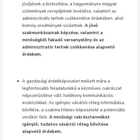
jövőjének a biztosítása, a hagyományos magyar
sütemények receptjeinek levédése, valamint az
adminisztratív terhek csökkentése érdekében, ahol
komoly eredmények születnek.
A jövő
szakmunkásainak képzése, valamint a
minőségből fakadó versenyelőny és az
adminisztratív terhek csökkenése alapvető
érdekem.
A gazdasági érdekképviselet mellett mára a
legfontosabb feladatunkká a kézműves cukrászat
népszerűsítése vált, hatékony kommunikációs
eszközökkel. Az igényes vásárlói réteg informálása,
bővítése, a szakma hiteles képviselete a potenciális
vevőkör felé.
A minőségi cukrászterméket
igénylő, tudatos vásárlói réteg bővítése
alapvető érdekem.