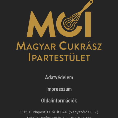
Adatvédelem
Impresszum
Oldalinformációk
1185 Budapest, Üllői út 674. (Nagyszőlős u. 2.)