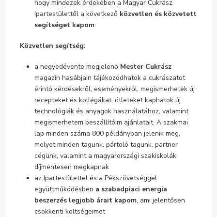
hogy mindezek érdekében a Magyar Cukrász
Ipartestülettől a következő
közvetlen és közvetett
segítséget kapom
:
Közvetlen segítség:
a negyedévente megjelenő
Mester
Cukrász
magazin hasábjain tájékozódhatok a cukrászatot
érintő kérdésekről, eseményekről, megismerhetek új
recepteket és kollégákat, ötleteket kaphatok új
technológiák és anyagok használatához, valamint
megismerhetem beszállítóim ajánlatait. A szakmai
lap minden száma 800 példányban jelenik meg,
melyet minden tagunk, pártoló tagunk, partner
cégünk, valamint a magyarországi szakiskolák
díjmentesen megkapnak
az Ipartestülettel és a Pékszövetséggel
együttműködésben
a szabadpiaci energia
beszerzés legjobb árait kapom
, ami jelentősen
csökkenti költségeimet