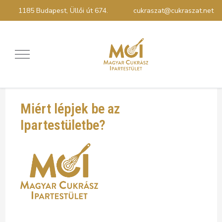
1185 Budapest, Üllői út 674.
cukraszat@cukraszat.net
Miért lépjek be az
Ipartestületbe?