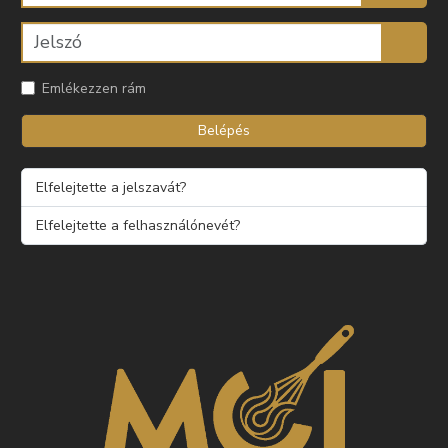
Emlékezzen rám
Belépés
Elfelejtette a jelszavát?
Elfelejtette a felhasználónevét?