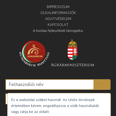
IMPRESSZUM
OLDALINFORMÁCIÓK
ADATVÉDELEM
KAPCSOLAT
A honlap fejlesztését támogatta:
Ez a weboldal sütiket használ. Az Uniós törvények
értelmében kérem, engedélyezze a sütik használatát,
Emlékezzen rám
vagy zárja be az oldalt.