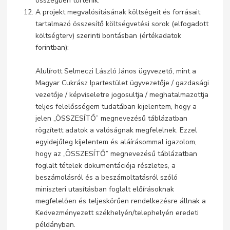
összegben történik.
A projekt megvalósításának költségeit és forrásait
tartalmazó összesítő költségvetési sorok (elfogadott
költségterv) szerinti bontásban (értékadatok
forintban):
Alulírott Selmeczi László János ügyvezető, mint a
Magyar Cukrász Ipartestület ügyvezetője / gazdasági
vezetője / képviseletre jogosultja / meghatalmazottja
teljes felelősségem tudatában kijelentem, hogy a
jelen „ÖSSZESÍTŐ” megnevezésű táblázatban
rögzített adatok a valóságnak megfelelnek. Ezzel
egyidejűleg kijelentem és aláírásommal igazolom,
hogy az „ÖSSZESÍTŐ” megnevezésű táblázatban
foglalt tételek dokumentációja részletes, a
beszámolásról és a beszámoltatásról szóló
miniszteri utasításban foglalt előírásoknak
megfelelően és teljeskörűen rendelkezésre állnak a
Kedvezményezett székhelyén/telephelyén eredeti
példányban.