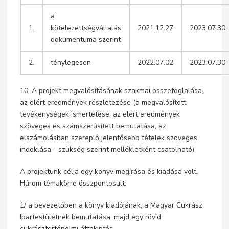
a
1.
kötelezettségvállalás
2021.12.27
2023.07.30
dokumentuma szerint
2.
ténylegesen
2022.07.02
2023.07.30
10. A projekt megvalósításának szakmai összefoglalása,
az elért eredmények részletezése (a megvalósított
tevékenységek ismertetése, az elért eredmények
szöveges és számszerűsített bemutatása, az
elszámolásban szereplő jelentősebb tételek szöveges
indoklása - szükség szerint mellékletként csatolható).
A projektünk célja egy könyv megírása és kiadása volt.
Három témakörre összpontosult:
1/ a bevezetőben a könyv kiadójának, a Magyar Cukrász
Ipartestületnek bemutatása, majd egy rövid
cukrásztörténelmi áttekintés