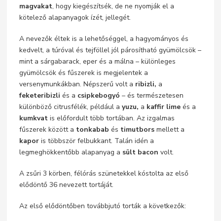
magvakat
, hogy kiegészítsék, de ne nyomják el a
kötelező alapanyagok ízét, jellegét.
A nevezők éltek is a lehetőséggel, a hagyományos és
kedvelt, a túróval és tejföllel jól párosítható gyümölcsök –
mint a sárgabarack, eper és a málna – különleges
gyümölcsök és fűszerek is megjelentek a
versenymunkákban. Népszerű volt a
ribizli,
a
feketeribizli
és a
csipkebogyó
– és természetesen
különböző citrusfélék, például a
yuzu,
a
kaffir lime
és a
kumkvat
is előfordult több tortában. Az izgalmas
fűszerek között a
tonkabab
és
timutbors
mellett a
kapor
is többször felbukkant. Talán idén a
legmeghökkentőbb alapanyag a
sült bacon
volt.
A zsűri 3 körben, félórás szünetekkel kóstolta az első
elődöntő 36 nevezett tortáját.
Az első elődöntőben továbbjutó torták a következők: