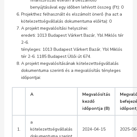
finanszírozás esetén a beszámoló
benyújtásával egy időben lehívott összeg (Ft): 0
Projekthez felhasznált és elszámolt önerő (ha azt a
kötelezettségvállalás dokumentuma előírta): 0
A projekt megvalósítási helyszínei:
eredeti: 1013 Budapest Várkert Bazár, Ybl Miklós tér
2-6.
tényleges: 1013 Budapest Várkert Bazár, Ybl Miklós
tér 2-6. 1185 Budapest Üllői út 674.
A projekt megvalósításának kötelezettségvállalás
dokumentuma szerinti és a megvalósítás tényleges
időpontjai:
A
Megvalósítás
Megvaló
kezdő
befejezé
időpontja (B)
időpont
a
1.
kötelezettségvállalás
2024-04-15
2025-06
dokumentuma szerint