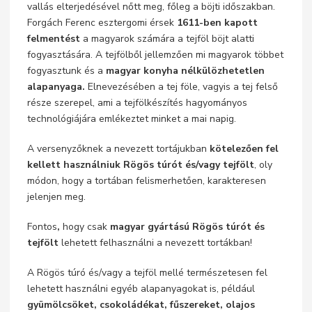
vallás elterjedésével nőtt meg, főleg a böjti időszakban.
Forgách Ferenc esztergomi érsek
1611-ben kapott
felmentést
a magyarok számára a tejföl böjt alatti
fogyasztására. A tejfölből jellemzően mi magyarok többet
fogyasztunk és a
magyar konyha nélkülözhetetlen
alapanyaga.
Elnevezésében a tej föle, vagyis a tej felső
része szerepel, ami a tejfölkészítés hagyományos
technológiájára emlékeztet minket a mai napig.
A versenyzőknek a nevezett tortájukban
kötelezően fel
kellett használniuk Rögös túrót és/vagy tejfölt
, oly
módon, hogy a tortában felismerhetően, karakteresen
jelenjen meg.
Fontos
,
hogy csak
magyar gyártású
Rögös túrót és
tejfölt
lehetett felhasználni a nevezett tortákban!
A Rögös túró és/vagy a tejföl mellé természetesen fel
lehetett használni egyéb alapanyagokat is, például
gyümölcsöket, csokoládékat, fűszereket, olajos