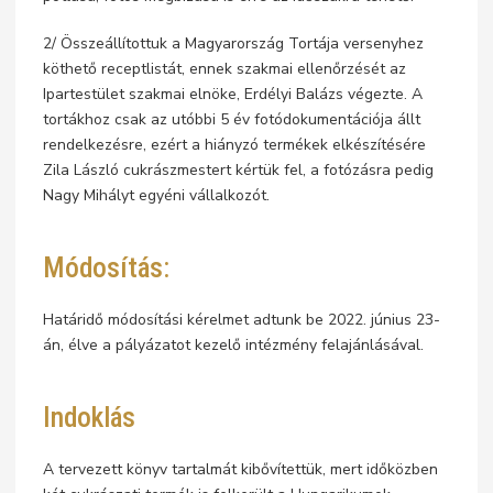
2/ Összeállítottuk a Magyarország Tortája versenyhez
köthető receptlistát, ennek szakmai ellenőrzését az
Ipartestület szakmai elnöke, Erdélyi Balázs végezte. A
tortákhoz csak az utóbbi 5 év fotódokumentációja állt
rendelkezésre, ezért a hiányzó termékek elkészítésére
Zila László cukrászmestert kértük fel, a fotózásra pedig
Nagy Mihályt egyéni vállalkozót.
Módosítás:
Határidő módosítási kérelmet adtunk be 2022. június 23-
án, élve a pályázatot kezelő intézmény felajánlásával.
Indoklás
A tervezett könyv tartalmát kibővítettük, mert időközben