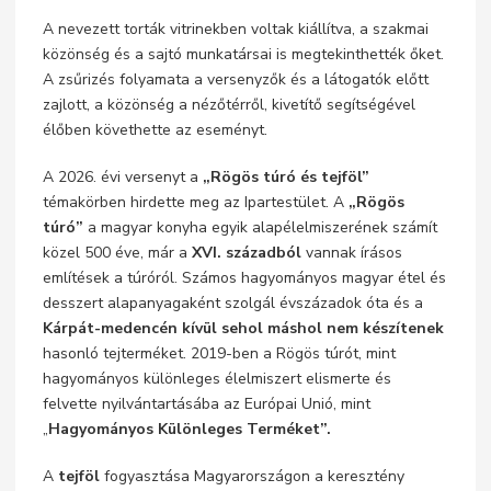
A nevezett torták vitrinekben voltak kiállítva, a szakmai
közönség és a sajtó munkatársai is megtekinthették őket.
A zsűrizés folyamata a versenyzők és a látogatók előtt
zajlott, a közönség a nézőtérről, kivetítő segítségével
élőben követhette az eseményt.
A 2026. évi versenyt a
„Rögös túró és tejföl”
témakörben hirdette meg az Ipartestület. A
„Rögös
túró”
a magyar konyha egyik alapélelmiszerének számít
közel 500 éve, már a
XVI. századból
vannak írásos
említések a túróról. Számos hagyományos magyar étel és
desszert alapanyagaként szolgál évszázadok óta és a
Kárpát-medencén kívül sehol máshol nem készítenek
hasonló tejterméket. 2019-ben a Rögös túrót, mint
hagyományos különleges élelmiszert elismerte és
felvette nyilvántartásába az Európai Unió, mint
„
Hagyományos Különleges Terméket”.
A
tejföl
fogyasztása Magyarországon a keresztény