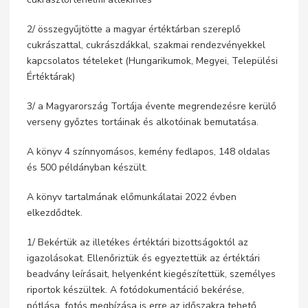
2/ összegyűjtötte a magyar értéktárban szereplő
cukrászattal, cukrászdákkal, szakmai rendezvényekkel
kapcsolatos tételeket (Hungarikumok, Megyei, Települési
Értéktárak)
3/ a Magyarország Tortája évente megrendezésre kerülő
verseny győztes tortáinak és alkotóinak bemutatása.
A könyv 4 színnyomásos, kemény fedlapos, 148 oldalas
és 500 példányban készült.
A könyv tartalmának előmunkálatai 2022 évben
elkezdődtek.
1/ Bekértük az illetékes értéktári bizottságoktól az
igazolásokat. Ellenőriztük és egyeztettük az értéktári
beadvány leírásait, helyenként kiegészítettük, személyes
riportok készültek. A fotódokumentáció bekérése,
pótlása, fotós megbízása is erre az időszakra tehető.