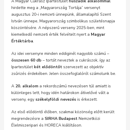
A Magyar Cukrász Ipartestület
huszadik alkalommal
hirdette meg a „Magyarország Tortája” versenyt
augusztus 20-i nemzeti ünnepünk, államalapító Szent
István ünnepe, Magyarország szimbolikus születésnapja
köszöntésére. A népszerű verseny 2025-ben, mint
kiemelkedő nemzeti érték felvételt nyert a
Magyar
Értéktárba
.
Az idei versenyre minden eddiginél nagyobb számú –
összesen 60 db
– tortát neveztek a cukrászok, így az
Ipartestület
két elődöntőt
szervezett az objektív
zsűrizés érdekében. Jelen összefoglalóról számolunk be.
A
20. alkalom
a rekordszámú nevezésen túl amiatt is
különleges lett, hogy idén határokon átívelővé vált a
verseny, egy
székelyföldi nevezés
is érkezett.
Az első elődöntő élőben, szakmai közönség előtt került
megrendezésre a
SIRHA Budapest
Nemzetközi
Élelmiszeripari és HORECA kiállításon.