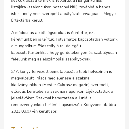
két cukrászati termék is felkerült a Hungarikumok
listájára (szaloncukor, pozsonyi kifli), továbbá a habos
isler - mely nem szerepelt a pályázati anyagban - Megyei
Értéktárba került.
A módosítás a költségsorokat is érintette, ezt
kérelmünkben is leírtuk. Folyamatos kapcsolatban voltunk
a Hungarikum Főosztály által delegált
kapcsolattartónkkal, hogy gördülékenyen és szabályosan
feleljünk meg az elszámolási szabályoknak.
3/ A könyv tervezett bemutatkozása több helyszínen is
megvalósult. Írásos megjelenése a szakmai
kiadványunkban (Mester Cukrász magazin) szerepelt,
előadás keretében a szakmai napunkon tájékoztattuk a
jelenlévőket. Szakmai bemutatása a Juniális
rendezvényünkön történt, Lajosmizsén. Könyvbemutatóra
2023.08.07-én került sor.