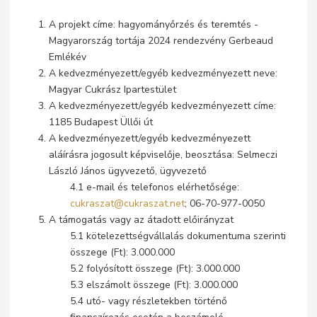
A projekt címe: hagyományőrzés és teremtés -
Magyarország tortája 2024 rendezvény Gerbeaud
Emlékév
A kedvezményezett/egyéb kedvezményezett neve:
Magyar Cukrász Ipartestület
A kedvezményezett/egyéb kedvezményezett címe:
1185 Budapest Üllői út
A kedvezményezett/egyéb kedvezményezett
aláírásra jogosult képviselője, beosztása: Selmeczi
László János ügyvezető, ügyvezető
4.1 e-mail és telefonos elérhetősége:
cukraszat@cukraszat.net
; 06-70-977-0050
A támogatás vagy az átadott előirányzat
5.1 kötelezettségvállalás dokumentuma szerinti
összege (Ft): 3.000.000
5.2 folyósított összege (Ft): 3.000.000
5.3 elszámolt összege (Ft): 3.000.000
5.4 utó- vagy részletekben történő