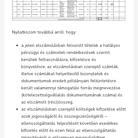
Nyilatkozom továbbá arról, hogy:
a jelen elszámolásban felsorolt tételek a hatályos
pénzügyi és számviteli rendelkezések szerint
kerültek felhasználásra, kifizetésre és
könyvelésre, az elszámolásban szereplő számlák,
illetve számlákat helyettesítő bizonylatok és
dokumentumok eredeti példányain feltüntetésre
került valamennyi támogatási forrás megnevezése
(kötelezettségvállalás dokumentumának száma) és
az elszámolt (rész)összeg,
az elszámolásban szereplő költségek kifizetése előtt
azok jogosságáról és összegszerűségéről –
ellenszolgáltatás teljesítését követően esedékes
kifizetés előtt és ezen felül az ellenszolgáltatás
teljesítéséről is előzetesen meggyőződtem,