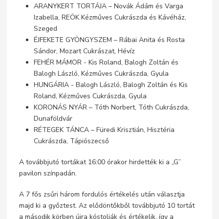
ARANYKERT TORTÁJA – Novák Ádám és Varga
Izabella, REÖK Kézműves Cukrászda és Kávéház,
Szeged
ÉJFEKETE GYÖNGYSZEM – Rábai Anita és Rosta
Sándor, Mozart Cukrászat, Hévíz
FEHÉR MÁMOR - Kis Roland, Balogh Zoltán és
Balogh László, Kézműves Cukrászda, Gyula
HUNGÁRIA - Balogh László, Balogh Zoltán és Kis
Roland, Kézműves Cukrászda, Gyula
KORONÁS NYÁR – Tóth Norbert, Tóth Cukrászda,
Dunaföldvár
RÉTEGEK TÁNCA – Füredi Krisztián, Hisztéria
Cukrászda, Tápiószecső
A továbbjutó tortákat 16:00 órakor hirdették ki a „G”
pavilon színpadán.
A 7 fős zsűri három fordulós értékelés után választja
majd ki a győztest. Az elődöntőkből továbbjutó 10 tortát
a második körben újra kóstolják és értékelik, így a