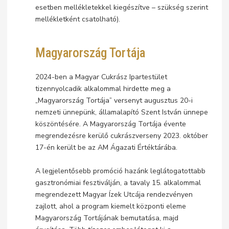
esetben mellékletekkel kiegészítve – szükség szerint
mellékletként csatolható).
Magyarország Tortája
2024-ben a Magyar Cukrász Ipartestület
tizennyolcadik alkalommal hirdette meg a
„Magyarország Tortája” versenyt augusztus 20-i
nemzeti ünnepünk, államalapító Szent István ünnepe
köszöntésére. A Magyarország Tortája évente
megrendezésre kerülő cukrászverseny 2023. október
17-én került be az AM Ágazati Értéktárába.
A legjelentősebb promóció hazánk leglátogatottabb
gasztronómiai fesztiválján, a tavaly 15. alkalommal
megrendezett Magyar Ízek Utcája rendezvényen
zajlott, ahol a program kiemelt központi eleme
Magyarország Tortájának bemutatása, majd