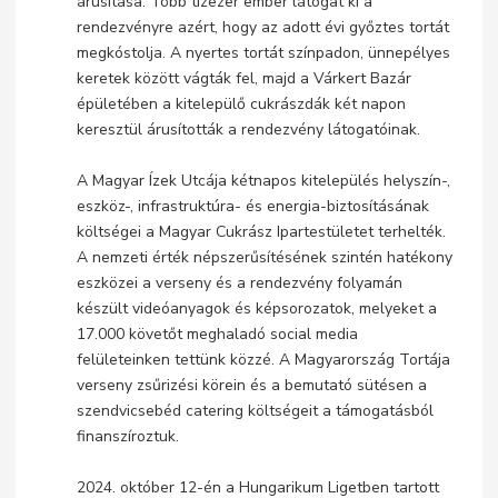
árusítása. Több tízezer ember látogat ki a
rendezvényre azért, hogy az adott évi győztes tortát
megkóstolja. A nyertes tortát színpadon, ünnepélyes
keretek között vágták fel, majd a Várkert Bazár
épületében a kitelepülő cukrászdák két napon
keresztül árusították a rendezvény látogatóinak.
A Magyar Ízek Utcája kétnapos kitelepülés helyszín-,
eszköz-, infrastruktúra- és energia-biztosításának
költségei a Magyar Cukrász Ipartestületet terhelték.
A nemzeti érték népszerűsítésének szintén hatékony
eszközei a verseny és a rendezvény folyamán
készült videóanyagok és képsorozatok, melyeket a
17.000 követőt meghaladó social media
felületeinken tettünk közzé. A Magyarország Tortája
verseny zsűrizési körein és a bemutató sütésen a
szendvicsebéd catering költségeit a támogatásból
finanszíroztuk.
2024. október 12-én a Hungarikum Ligetben tartott