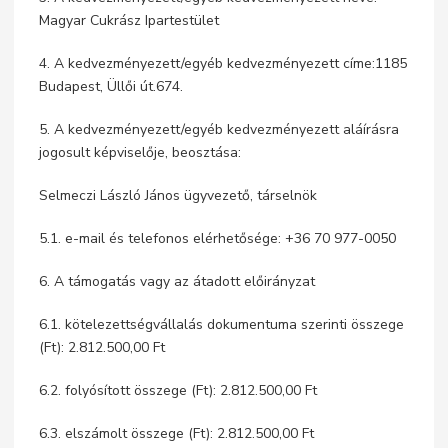
Magyar Cukrász Ipartestület
4. A kedvezményezett/egyéb kedvezményezett címe:1185
Budapest, Üllői út.674.
5. A kedvezményezett/egyéb kedvezményezett aláírásra
jogosult képviselője, beosztása:
Selmeczi László János ügyvezető, társelnök
5.1. e-mail és telefonos elérhetősége: +36 70 977-0050
6. A támogatás vagy az átadott előirányzat
6.1. kötelezettségvállalás dokumentuma szerinti összege
(Ft): 2.812.500,00 Ft
6.2. folyósított összege (Ft): 2.812.500,00 Ft
6.3. elszámolt összege (Ft): 2.812.500,00 Ft