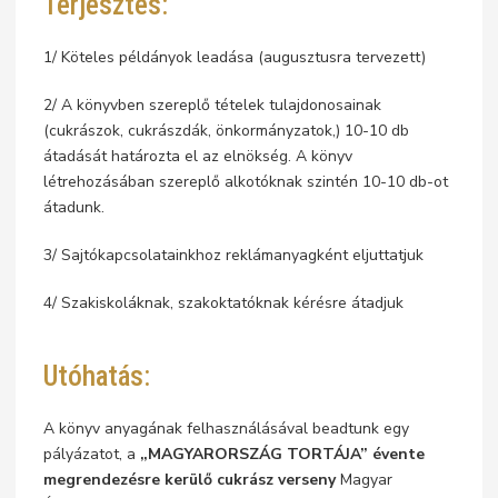
Terjesztés:
1/ Köteles példányok leadása (augusztusra tervezett)
2/ A könyvben szereplő tételek tulajdonosainak
(cukrászok, cukrászdák, önkormányzatok,) 10-10 db
átadását határozta el az elnökség. A könyv
létrehozásában szereplő alkotóknak szintén 10-10 db-ot
átadunk.
3/ Sajtókapcsolatainkhoz reklámanyagként eljuttatjuk
4/ Szakiskoláknak, szakoktatóknak kérésre átadjuk
Utóhatás:
A könyv anyagának felhasználásával beadtunk egy
pályázatot, a
„MAGYARORSZÁG TORTÁJA” évente
megrendezésre kerülő cukrász verseny
Magyar