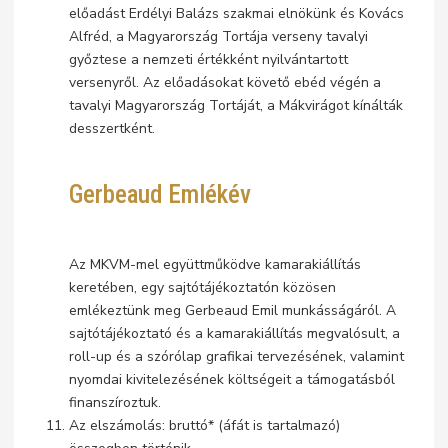
előadást Erdélyi Balázs szakmai elnökünk és Kovács
Alfréd, a Magyarország Tortája verseny tavalyi
győztese a nemzeti értékként nyilvántartott
versenyről. Az előadásokat követő ebéd végén a
tavalyi Magyarország Tortáját, a Mákvirágot kínálták
desszertként.
Gerbeaud Emlékév
Az MKVM-mel együttműködve kamarakiállítás
keretében, egy sajtótájékoztatón közösen
emlékeztünk meg Gerbeaud Emil munkásságáról. A
sajtótájékoztató és a kamarakiállítás megvalósult, a
roll-up és a szórólap grafikai tervezésének, valamint
nyomdai kivitelezésének költségeit a támogatásból
finanszíroztuk.
Az elszámolás: bruttó* (áfát is tartalmazó)