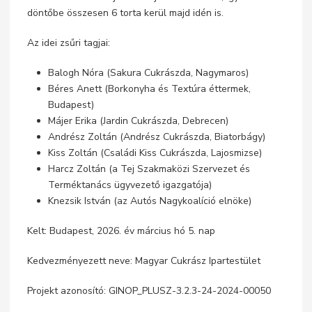
döntőbe összesen 6 torta kerül majd idén is.
Az idei zsűri tagjai:
Balogh Nóra (Sakura Cukrászda, Nagymaros)
Béres Anett (Borkonyha és Textúra éttermek,
Budapest)
Májer Erika (Jardin Cukrászda, Debrecen)
Andrész Zoltán (Andrész Cukrászda, Biatorbágy)
Kiss Zoltán (Családi Kiss Cukrászda, Lajosmizse)
Harcz Zoltán (a Tej Szakmaközi Szervezet és
Terméktanács ügyvezető igazgatója)
Knezsik István (az Autós Nagykoalíció elnöke)
Kelt: Budapest, 2026. év március hó 5. nap
Kedvezményezett neve: Magyar Cukrász Ipartestület
Projekt azonosító: GINOP_PLUSZ-3.2.3-24-2024-00050