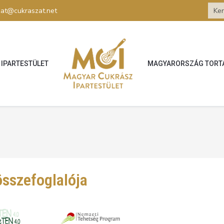
zat@cukraszat.net
IPARTESTÜLET
MAGYARORSZÁG TORT
összefoglalója