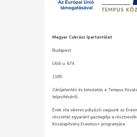
Magyar Cukrász Ipartestület
Budapest
Üllői u. 674.
1185
Zárójelentés és kimutatás a Tempus Közal
teljesítéséről.
Évek óta sikeres pályázói vagyunk az Era
részvétel egyaránt gazdagítja a résztvevők
Közalapítvány Erasmus+ programjára.