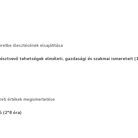
e
etbe illesztésének elsajátítása
résztvevő tehetségek elméleti, gazdasági és szakmai ismereteit (
eti értékek megismertetése
 (2*8 óra)