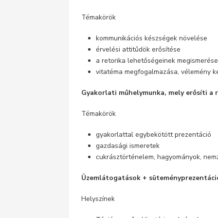
Témakörök
kommunikációs készségek növelése
érvelési attitűdök erősítése
a retorika lehetőségeinek megismerés
vitatéma megfogalmazása, vélemény ker
Gyakorlati műhelymunka, mely erősíti a 
Témakörök
gyakorlattal egybekötött prezentáció
gazdasági ismeretek
cukrásztörténelem, hagyományok, nemz
Üzemlátogatások + süteményprezentáció
Helyszínek