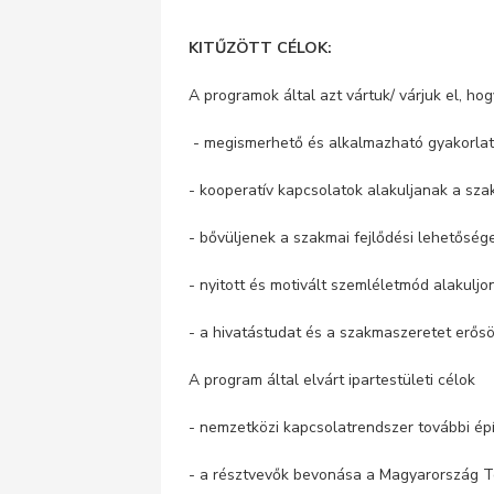
KITŰZÖTT CÉLOK:
A programok által azt vártuk/ várjuk el, ho
- megismerhető és alkalmazható gyakorlat
- kooperatív kapcsolatok alakuljanak a sz
- bővüljenek a szakmai fejlődési lehetőség
- nyitott és motivált szemléletmód alakuljo
- a hivatástudat és a szakmaszeretet erős
A program által elvárt ipartestületi célok
- nemzetközi kapcsolatrendszer további épí
- a résztvevők bevonása a Magyarország Tor