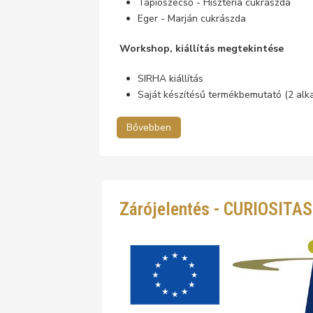
Tápiószecső - Hisztéria cukrászda
Eger - Marján cukrászda
Workshop, kiállítás megtekintése
SIRHA kiállítás
Saját készítésű termékbemutató (2 alk
Bővebben
Zárójelentés - CURIOSITA