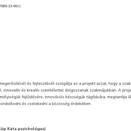
egerősítését és fejlesztését szolgálja ez a projekt azzal, hogy a szak
, innovatív és kreatív szemlélettel dolgozzanak szakmájukban. A proje
élyiségük fejlődésére, innovációs készségük tágítására, megtanítja ők
ondolkodni és cselekedni a közösség érdekében.
ülöp Kata pszichológus)