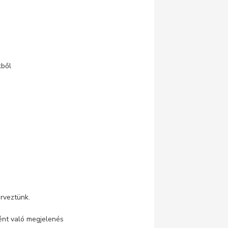
kből
rveztünk.
ént való megjelenés