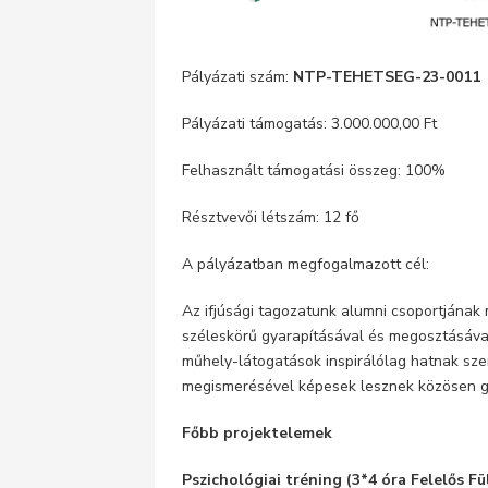
Pályázati szám:
NTP-TEHETSEG-23-0011
Pályázati támogatás: 3.000.000,00 Ft
Felhasznált támogatási összeg: 100%
Résztvevői létszám: 12 fő
A pályázatban megfogalmazott cél:
Az ifjúsági tagozatunk alumni csoportjának m
széleskörű gyarapításával és megosztásával
műhely-látogatások inspirálólag hatnak szem
megismerésével képesek lesznek közösen g
Főbb projektelemek
Pszichológiai tréning (3*4 óra Felelős F