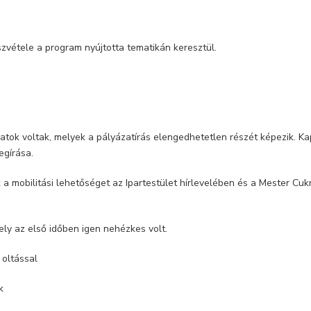
zvétele a program nyújtotta tematikán keresztül.
latok voltak, melyek a pályázatírás elengedhetetlen részét képezik. Ka
egírása.
 a mobilitási lehetőséget az Ipartestület hírlevelében és a Mester Cu
ely az első időben igen nehézkes volt.
 oltással
k