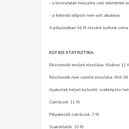
- a bizonytalan helyzetre való tekintettel 
- a felkínált időpont nem volt alkalmas
A pályázatban 54 fő részére tudtunk volna 
EGY KIS STATISZTIKA:
Résztvevők területi eloszlása: fővárosi 1
Résztvevők nem szerinti eloszlása: férfi 28 
Gyakorlati helyet biztosító, szakképzési hel
Cukrászok: 11 fő
Pályakezdő cukrászok: 7 fő
Szakoktatók: 10 fő