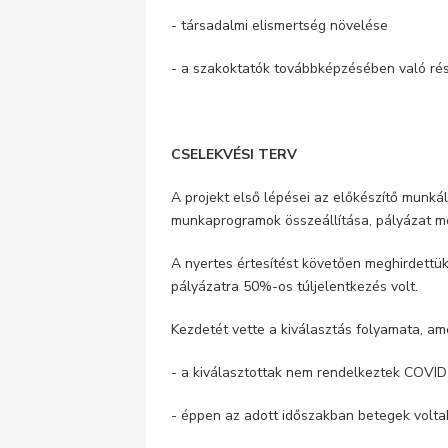
- társadalmi elismertség növelése
- a szakoktatók továbbképzésében való rés
CSELEKVÉSI TERV
A projekt első lépései az előkészítő munká
munkaprogramok összeállítása, pályázat m
A nyertes értesítést követően meghirdettük
pályázatra 50%-os túljelentkezés volt.
Kezdetét vette a kiválasztás folyamata, am
- a kiválasztottak nem rendelkeztek COVID
- éppen az adott időszakban betegek volta