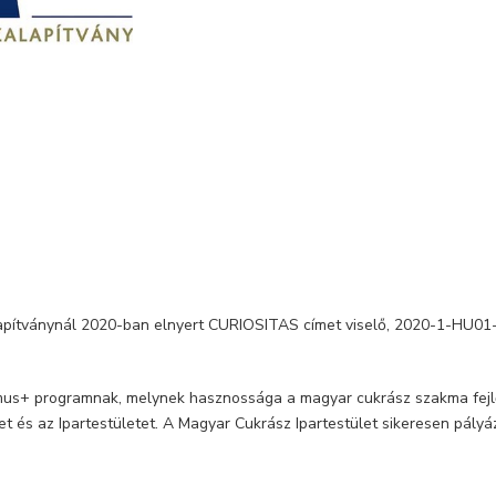
apítványnál 2020-ban elnyert CURIOSITAS címet viselő, 2020-1-HU01
smus+ programnak, melynek hasznossága a magyar cukrász szakma fejl
et és az Ipartestületet. A Magyar Cukrász Ipartestület sikeresen pály