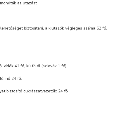
lemondták az utazást
lehetőséget biztosítani, a kiutazók végleges száma 52 fő.
1 fő, vidék 41 fő, külföldi (szlovák 1 fő)
fő, nő 24 fő.
yet biztosító cukrászatvezetők: 24 fő