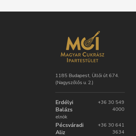
1185 Budapest, Üllői út 674.
(Nagyszőlős u. 2.)
Erdélyi
+36 30 549
Balázs
4000
elnök
Pécsváradi
+36 30 641
Aliz
3634