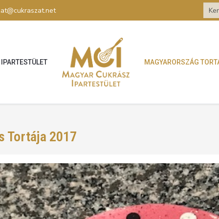
zat@cukraszat.net
IPARTESTÜLET
MAGYARORSZÁG TORT
 Tortája 2017
ntes Tortája 2017.