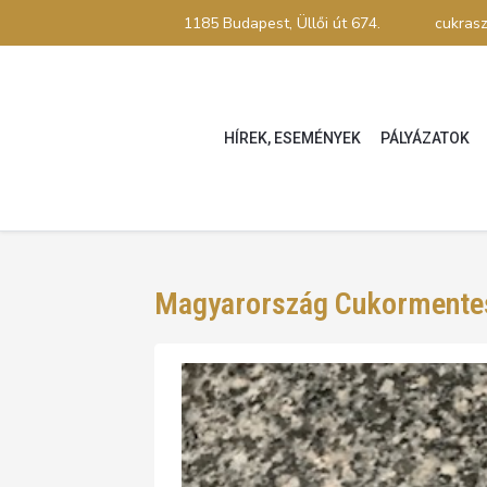
1185 Budapest, Üllői út 674.
cukras
HÍREK, ESEMÉNYEK
PÁLYÁZATOK
Magyarország Cukormentes
Magyarország Cukorme