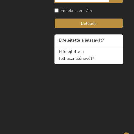
Emlékezzen rám
Belépés
Elfelejtette a jelszavát?
Elfelejtette a
felhasználónevét?