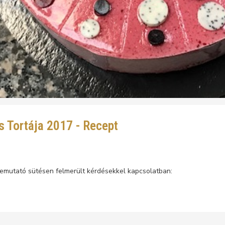
 Tortája 2017 - Recept
 bemutató sütésen felmerült kérdésekkel kapcsolatban: