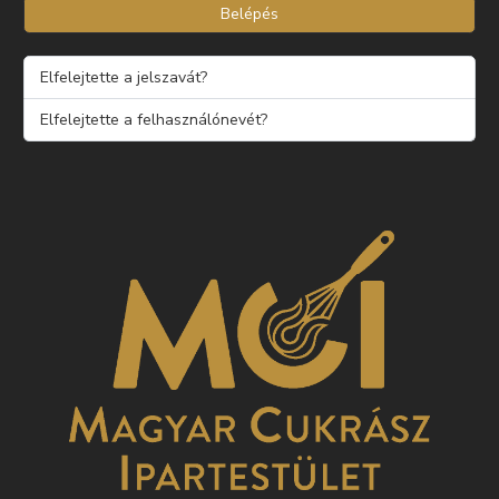
Belépés
Elfelejtette a jelszavát?
Elfelejtette a felhasználónevét?