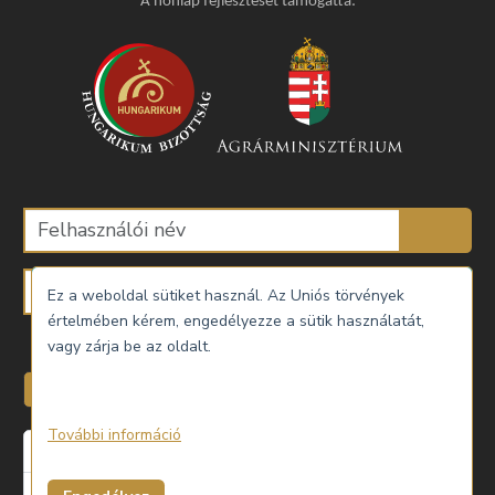
A honlap fejlesztését támogatta:
Ez a weboldal sütiket használ. Az Uniós törvények
értelmében kérem, engedélyezze a sütik használatát,
Emlékezzen rám
vagy zárja be az oldalt.
Belépés
További információ
Elfelejtette a jelszavát?
Elfelejtette a felhasználónevét?