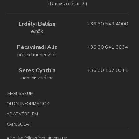
(Nagyszőlős u. 2.)
Erdélyi Balázs
+36 30 549 4000
elnök
Pécsváradi Aliz
+36 30 641 3634
projektmenedzser
Seres Cynthia
+36 30 157 0911
adminisztrátor
IMPRESSZUM
OLDALINFORMÁCIÓK
ADATVÉDELEM
KAPCSOLAT
A honlap fejlesztését támogatta: