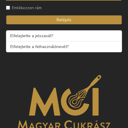
Emlékezzen rám
Belépés
Elfelejtette a jelszavát?
Elfelejtette a felhasználónevét?