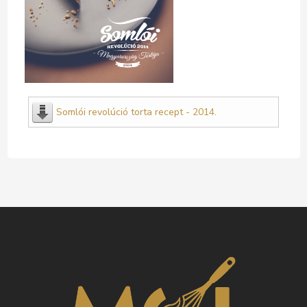
Somlói revolúció torta recept - 2014.