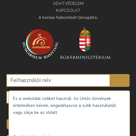
ADATVÉDELEM
KAPCSOLAT
A honlap fejlesztését támogatta:
Ez a weboldal sütiket használ. Az Uniós törvények
értelmében kérem, engedélyezze a sütik használatát,
Emlékezzen rám
vagy zárja be az oldalt.
Belépés