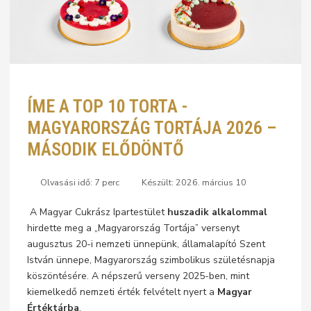
ÍME A TOP 10 TORTA -
MAGYARORSZÁG TORTÁJA 2026 –
MÁSODIK ELŐDÖNTŐ
Olvasási idő: 7 perc
Készült: 2026. március 10
A Magyar Cukrász Ipartestület
huszadik alkalommal
hirdette meg a „Magyarország Tortája” versenyt
augusztus 20-i nemzeti ünnepünk, államalapító Szent
István ünnepe, Magyarország szimbolikus születésnapja
köszöntésére. A népszerű verseny 2025-ben, mint
kiemelkedő nemzeti érték felvételt nyert a
Magyar
Értéktárba
.