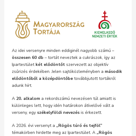
Az idei versenyre minden eddiginél nagyobb számú –
összesen 60 db
– tortát neveztek a cukrászok, így az
Ipartestület
két elődöntőt
szervezett az objektív
zsűrizés érdekében. Jelen sajtóközleményben a
második
elődöntőből a középdöntőbe
továbbjutott tortákról
adunk hírt.
A
20. alkalom
a rekordszámú nevezésen túl amiatt is
különleges lett, hogy idén határokon átívelővé vált a
verseny, egy
székelyföldi nevezés
is érkezett.
A 2026. évi versenyt a
„Rögös túró és tejföl”
témakörben hirdette meg az Ipartestület. A
„Rögös