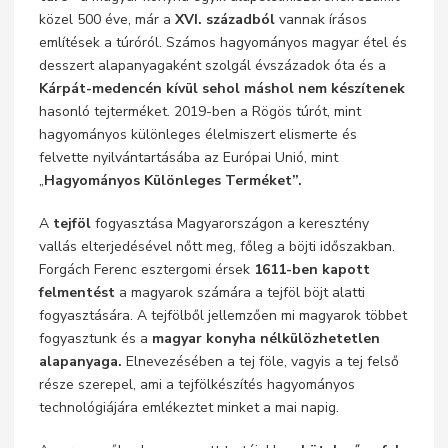
közel 500 éve, már a
XVI. századból
vannak írásos
említések a túróról. Számos hagyományos magyar étel és
desszert alapanyagaként szolgál évszázadok óta és a
Kárpát-medencén kívül sehol máshol nem készítenek
hasonló tejterméket. 2019-ben a Rögös túrót, mint
hagyományos különleges élelmiszert elismerte és
felvette nyilvántartásába az Európai Unió, mint
„
Hagyományos Különleges Terméket”.
A
tejföl
fogyasztása Magyarországon a keresztény
vallás elterjedésével nőtt meg, főleg a böjti időszakban.
Forgách Ferenc esztergomi érsek
1611-ben kapott
felmentést
a magyarok számára a tejföl böjt alatti
fogyasztására. A tejfölből jellemzően mi magyarok többet
fogyasztunk és a
magyar konyha nélkülözhetetlen
alapanyaga.
Elnevezésében a tej föle, vagyis a tej felső
része szerepel, ami a tejfölkészítés hagyományos
technológiájára emlékeztet minket a mai napig.