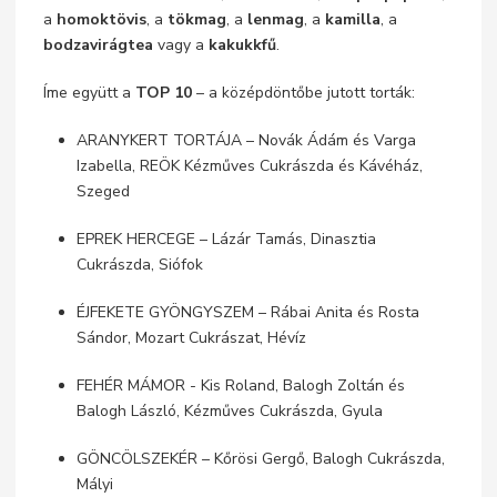
a
homoktövis
, a
tökmag
, a
lenmag
, a
kamilla
, a
bodzavirágtea
vagy a
kakukkfű
.
Íme együtt a
TOP 10
– a középdöntőbe jutott torták:
ARANYKERT TORTÁJA – Novák Ádám és Varga
Izabella, REÖK Kézműves Cukrászda és Kávéház,
Szeged
EPREK HERCEGE – Lázár Tamás, Dinasztia
Cukrászda, Siófok
ÉJFEKETE GYÖNGYSZEM – Rábai Anita és Rosta
Sándor, Mozart Cukrászat, Hévíz
FEHÉR MÁMOR - Kis Roland, Balogh Zoltán és
Balogh László, Kézműves Cukrászda, Gyula
GÖNCÖLSZEKÉR – Kőrösi Gergő, Balogh Cukrászda,
Mályi