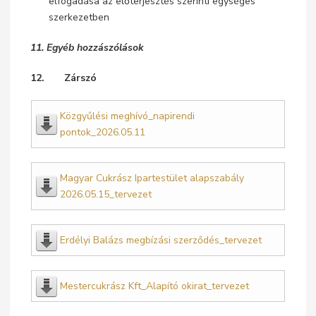
elfogadása az előterjesztés szerinti egységes
szerkezetben
11. Egyéb hozzászólások
12. Zárszó
Közgyűlési meghívó_napirendi
pontok_2026.05.11
Magyar Cukrász Ipartestület alapszabály
2026.05.15_tervezet
Erdélyi Balázs megbízási szerződés_tervezet
Mestercukrász Kft_Alapító okirat_tervezet