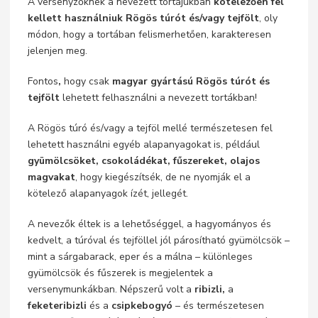
A versenyzőknek a nevezett tortájukban
kötelezően fel
kellett használniuk Rögös túrót és/vagy tejfölt
, oly
módon, hogy a tortában felismerhetően, karakteresen
jelenjen meg.
Fontos
,
hogy csak
magyar gyártású
Rögös túrót és
tejfölt
lehetett felhasználni a nevezett tortákban!
A Rögös túró és/vagy a tejföl mellé természetesen fel
lehetett használni egyéb alapanyagokat is, például
gyümölcsöket, csokoládékat, fűszereket, olajos
magvakat
, hogy kiegészítsék, de ne nyomják el a
kötelező alapanyagok ízét, jellegét.
A nevezők éltek is a lehetőséggel, a hagyományos és
kedvelt, a túróval és tejföllel jól párosítható gyümölcsök –
mint a sárgabarack, eper és a málna – különleges
gyümölcsök és fűszerek is megjelentek a
versenymunkákban. Népszerű volt a
ribizli,
a
feketeribizli
és a
csipkebogyó
– és természetesen