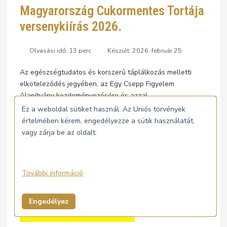
Magyarország Cukormentes Tortája
versenykiírás 2026.
Olvasási idő: 13 perc
Készült: 2026. február 25
Az egészségtudatos és korszerű táplálkozás melletti
elköteleződés jegyében, az Egy Csepp Figyelem
Alapítvány kezdeményezésére és azzal
együttműködésben a Magyar Cukrász Ipartestület ismét
Ez a weboldal sütiket használ. Az Uniós törvények
meghirdeti a Magyarország Cukormentes Tortája
értelmében kérem, engedélyezze a sütik használatát,
versenyt.
vagy zárja be az oldalt.
További információ
Engedélyez