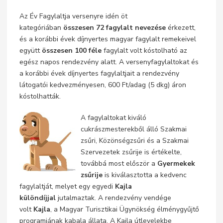
Az Év Fagylaltja versenyre idén öt
kategóriában
összesen
72
fagylalt nevezése
érkezett,
és a korábbi évek díjnyertes magyar fagylalt remekeivel
együtt
összesen 100 féle
fagylalt volt kóstolható az
egész napos rendezvény alatt. A versenyfagylaltokat és
a korábbi évek díjnyertes fagylaltjait a rendezvény
látogatói kedvezményesen, 600 Ft/adag (5 dkg) áron
kóstolhatták.
A fagylaltokat kiváló
cukrászmesterekből álló Szakmai
zsűri, Közönségzsűri és a Szakmai
Szervezetek zsűrije is értékelte,
továbbá most először a
Gyermekek
zsűrije
is kiválasztotta a kedvenc
fagylaltját, melyet egy egyedi
Kajla
különdíjjal
jutalmaztak. A rendezvény vendége
volt
Kajla
, a Magyar Turisztikai Ügynökség élménygyűjtő
programjának kabala állata. A Kajla útlevelekbe