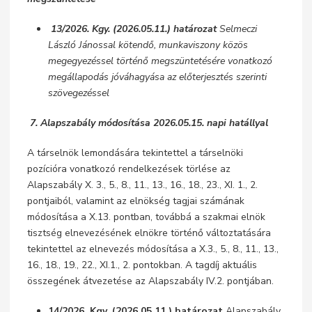
13/2026. Kgy. (2026.05.11.) határozat
Selmeczi
László Jánossal kötendő, munkaviszony közös
megegyezéssel történő megszüntetésére vonatkozó
megállapodás jóváhagyása az előterjesztés szerinti
szövegezéssel
7. Alapszabály módosítása 2026.05.15. napi hatállyal
A társelnök lemondására tekintettel a társelnöki
pozícióra vonatkozó rendelkezések törlése az
Alapszabály X. 3., 5., 8., 11., 13., 16., 18., 23., XI. 1., 2.
pontjaiból, valamint az elnökség tagjai számának
módosítása a X.13. pontban, továbbá a szakmai elnök
tisztség elnevezésének elnökre történő változtatására
tekintettel az elnevezés módosítása a X.3., 5., 8., 11., 13.,
16., 18., 19., 22., XI.1., 2. pontokban. A tagdíj aktuális
összegének átvezetése az Alapszabály IV.2. pontjában.
14/2026. Kgy. (2026.05.11.) határozat
Alapszabály