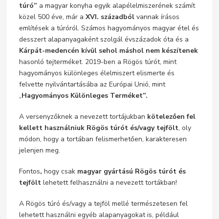
túró”
a magyar konyha egyik alapélelmiszerének számít
közel 500 éve, már a
XVI. századból
vannak írásos
említések a túróról. Számos hagyományos magyar étel és
desszert alapanyagaként szolgál évszázadok óta és a
Kárpát-medencén kívül sehol máshol nem készítenek
hasonló tejterméket. 2019-ben a Rögös túrót, mint
hagyományos különleges élelmiszert elismerte és
felvette nyilvántartásába az Európai Unió, mint
„
Hagyományos Különleges Terméket”.
A versenyzőknek a nevezett tortájukban
kötelezően fel
kellett használniuk Rögös túrót és/vagy tejfölt
, oly
módon, hogy a tortában felismerhetően, karakteresen
jelenjen meg.
Fontos
,
hogy csak
magyar gyártású
Rögös túrót és
tejfölt
lehetett felhasználni a nevezett tortákban!
A Rögös túró és/vagy a tejföl mellé természetesen fel
lehetett használni egyéb alapanyagokat is, például