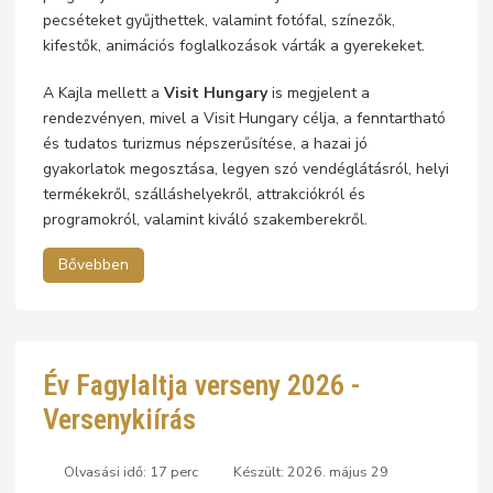
pecséteket gyűjthettek, valamint fotófal, színezők,
kifestők, animációs foglalkozások várták a gyerekeket.
A Kajla mellett a
Visit Hungary
is megjelent a
rendezvényen, mivel a Visit Hungary célja, a fenntartható
és tudatos turizmus népszerűsítése, a hazai jó
gyakorlatok megosztása, legyen szó vendéglátásról, helyi
termékekről, szálláshelyekről, attrakciókról és
programokról, valamint kiváló szakemberekről.
Bővebben
Év Fagylaltja verseny 2026 -
Versenykiírás
Olvasási idő: 17 perc
Készült: 2026. május 29