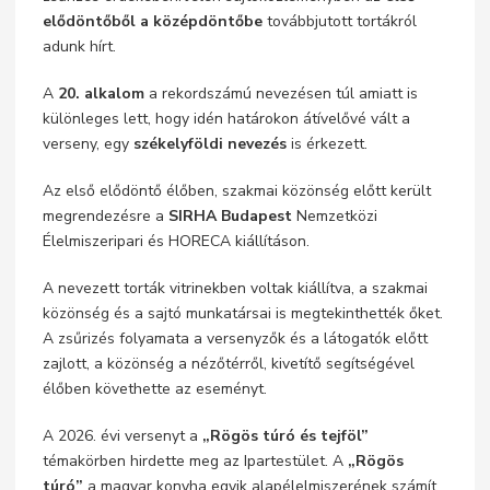
elődöntőből a középdöntőbe
továbbjutott tortákról
adunk hírt.
A
20. alkalom
a rekordszámú nevezésen túl amiatt is
különleges lett, hogy idén határokon átívelővé vált a
verseny, egy
székelyföldi nevezés
is érkezett.
Az első elődöntő élőben, szakmai közönség előtt került
megrendezésre a
SIRHA Budapest
Nemzetközi
Élelmiszeripari és HORECA kiállításon.
A nevezett torták vitrinekben voltak kiállítva, a szakmai
közönség és a sajtó munkatársai is megtekinthették őket.
A zsűrizés folyamata a versenyzők és a látogatók előtt
zajlott, a közönség a nézőtérről, kivetítő segítségével
élőben követhette az eseményt.
A 2026. évi versenyt a
„Rögös túró és tejföl”
témakörben hirdette meg az Ipartestület. A
„Rögös
túró”
a magyar konyha egyik alapélelmiszerének számít