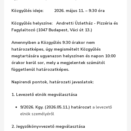
Közgyűlés ideje:
2026. május 11. – 9:30 óra
Közgyűlés helyszíne:
Andretti Üzletház - Pizzéria és
Fagylaltozó (1047 Budapest, Váci út 13.)
Amennyiben a Közgyűlés 9:30 órakor nem
határozatképes, úgy megismételt Közgyűlés
megtartására ugyanazon helyszínen és napon 10:00
órakor kerül sor, mely a megjelentek számától
függetlenül határozatképes.
Napirendi pontok, határozati javaslatok
:
1. Levezető elnök megválasztása
9/2026. Kgy. (2026.05.11.) határozat
a levezető
elnök személyéről
2. Jegyzőkönyvvezető megválasztása