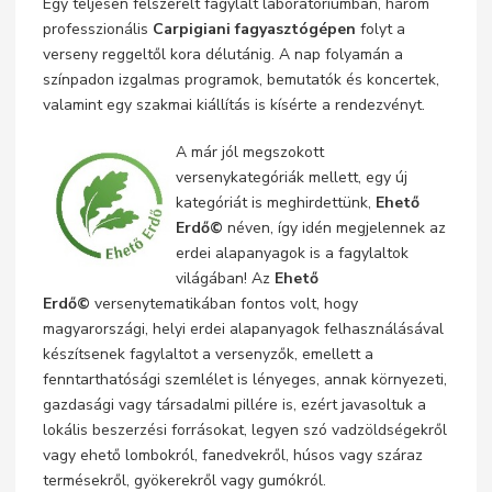
Egy teljesen felszerelt fagylalt laboratóriumban, három
professzionális
Carpigiani fagyasztógépen
folyt a
verseny reggeltől kora délutánig. A nap folyamán a
színpadon izgalmas programok, bemutatók és koncertek,
valamint egy szakmai kiállítás is kísérte a rendezvényt.
A már jól megszokott
versenykategóriák mellett, egy új
kategóriát is meghirdettünk,
Ehető
Erdő©
néven, így idén megjelennek az
erdei alapanyagok is a fagylaltok
világában! Az
Ehető
Erdő©
versenytematikában fontos volt, hogy
magyarországi, helyi erdei alapanyagok felhasználásával
készítsenek fagylaltot a versenyzők, emellett a
fenntarthatósági szemlélet is lényeges, annak környezeti,
gazdasági vagy társadalmi pillére is, ezért javasoltuk a
lokális beszerzési forrásokat, legyen szó vadzöldségekről
vagy ehető lombokról, fanedvekről, húsos vagy száraz
termésekről, gyökerekről vagy gumókról.