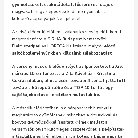
gyümölcsöket, csokoládékat, fűszereket, olajos
magvakat
, hogy kiegészítsék, de ne nyomják el a
kötelező alapanyagok ízét, jellegét.
Az első elődöntő élőben, szakmai közönség előtt került
megrendezésre a
SIRHA Budapest
Nemzetközi
Élelmiszeripari és HORECA kiállításon, melyről
előző
sajtóközleményünkben küldtünk tájékoztatást
.
A verseny második elődöntőjét az Ipartestület 2026.
március 10-én tartotta a Zila Kávéház - Krisztina
Cukrászdában, ahol a zsűri további 4 tortát juttatott
tovább a középdöntőbe és a TOP 10 tortát egy
sajtótájékoztató keretében
mutattuk be.
A második elődöntőben is a sárgabarack bizonyult
meghatározó gyümölcsnek, miközben a citrusokkal és
bogyós gyümölcsökkel ízesített krémek mellett a
versenyzők olyan különleges összetevőket is beépítettek
a tésztákba és krémekbe, mint a
köles
, a
kápia paprika
,