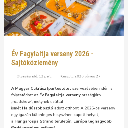
Év Fagylaltja verseny 2026 -
Sajtóközlemény
Olvasási idő: 12 perc
Készült: 2026. június 27
A Magyar Cukrász Ipartestület
szervezésében idén is
folytatódott az
Év Fagylaltja verseny
országjáró
„roadshow”, melynek ezúttal
ismét
Hajdúszoboszló
adott otthont. A 2026-os verseny
egy igazán különleges helyszínen kapott helyet,
a
Hungarospa Strand
területén,
Európa legnagyobb
fürdőkomplexumában!