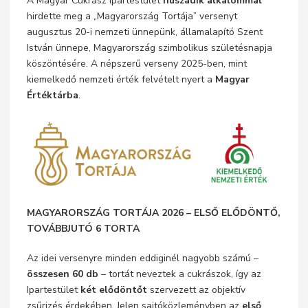
A Magyar Cukrász Ipartestület
huszadik alkalommal
hirdette meg a „Magyarország Tortája” versenyt
augusztus 20-i nemzeti ünnepünk, államalapító Szent
István ünnepe, Magyarország szimbolikus születésnapja
köszöntésére. A népszerű verseny 2025-ben, mint
kiemelkedő nemzeti érték felvételt nyert a
Magyar
Értéktárba
.
MAGYARORSZÁG TORTÁJA 2026 – ELSŐ ELŐDÖNTŐ,
TOVÁBBJUTÓ 6 TORTA
Az idei versenyre minden eddiginél nagyobb számú –
összesen 60 db
– tortát neveztek a cukrászok, így az
Ipartestület
két elődöntőt
szervezett az objektív
zsűrizés érdekében. Jelen sajtóközleményben az
első