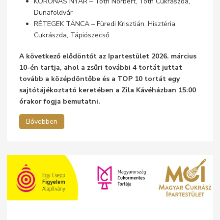
KORONÁS NYÁR – Tóth Norbert, Tóth Cukrászda,
Dunaföldvár
RÉTEGEK TÁNCA – Füredi Krisztián, Hisztéria
Cukrászda, Tápiószecső
A következő elődöntőt az Ipartestület 2026. március
10-én tartja, ahol a zsűri további 4 tortát juttat
tovább a középdöntőbe és a TOP 10 tortát egy
sajtótájékoztató keretében
a Zila Kávéházban 15:00
órakor fogja bemutatni.
Bővebben