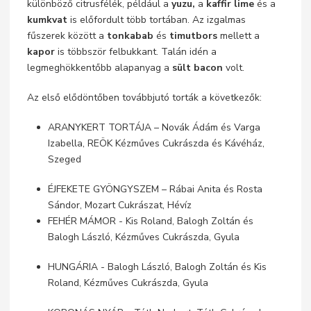
különböző citrusfélék, például a
yuzu,
a
kaffir lime
és a
kumkvat
is előfordult több tortában. Az izgalmas
fűszerek között a
tonkabab
és
timutbors
mellett a
kapor
is többször felbukkant. Talán idén a
legmeghökkentőbb alapanyag a
sült bacon
volt.
Az első elődöntőben továbbjutó torták a következők:
ARANYKERT TORTÁJA – Novák Ádám és Varga
Izabella, REÖK Kézműves Cukrászda és Kávéház,
Szeged
ÉJFEKETE GYÖNGYSZEM – Rábai Anita és Rosta
Sándor, Mozart Cukrászat, Hévíz
FEHÉR MÁMOR - Kis Roland, Balogh Zoltán és
Balogh László, Kézműves Cukrászda, Gyula
HUNGÁRIA - Balogh László, Balogh Zoltán és Kis
Roland, Kézműves Cukrászda, Gyula