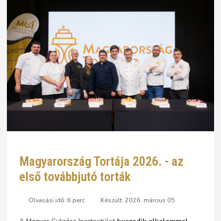
Magyarország Tortája 2026. - az
első továbbjutó torták
Olvasási idő: 6 perc
Készült: 2026. március 05