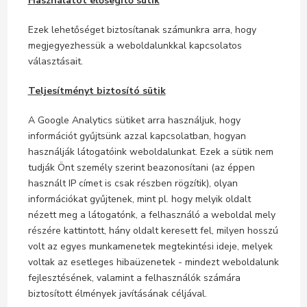
Használatot elősegítő sütik
Ezek lehetőséget biztosítanak számunkra arra, hogy
megjegyezhessük a weboldalunkkal kapcsolatos
választásait.
Teljesítményt biztosító sütik
A Google Analytics sütiket arra használjuk, hogy
információt gyűjtsünk azzal kapcsolatban, hogyan
használják látogatóink weboldalunkat. Ezek a sütik nem
tudják Önt személy szerint beazonosítani (az éppen
használt IP címet is csak részben rögzítik), olyan
információkat gyűjtenek, mint pl. hogy melyik oldalt
nézett meg a látogatónk, a felhasználó a weboldal mely
részére kattintott, hány oldalt keresett fel, milyen hosszú
volt az egyes munkamenetek megtekintési ideje, melyek
voltak az esetleges hibaüzenetek - mindezt weboldalunk
fejlesztésének, valamint a felhasználók számára
biztosított élmények javításának céljával.