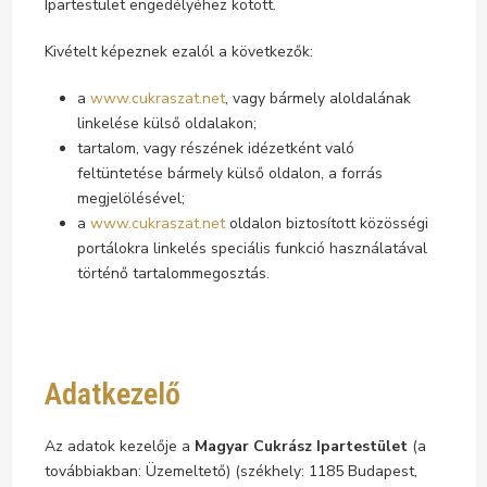
Ipartestület engedélyéhez kötött.
Kivételt képeznek ezalól a következők:
a
www.cukraszat.net
, vagy bármely aloldalának
linkelése külső oldalakon;
tartalom, vagy részének idézetként való
feltüntetése bármely külső oldalon, a forrás
megjelölésével;
a
www.cukraszat.net
oldalon biztosított közösségi
portálokra linkelés speciális funkció használatával
történő tartalommegosztás.
Adatkezelő
Az adatok kezelője a
Magyar Cukrász Ipartestület
(a
továbbiakban: Üzemeltető) (székhely: 1185 Budapest,