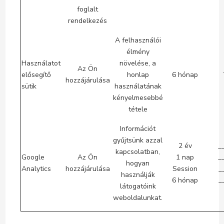
foglalt
rendelkezés
A felhasználói
élmény
Használatot
növelése, a
Az Ön
elősegítő
honlap
6 hónap
hozzájárulása
sütik
használatának
kényelmesebbé
tétele
Információt
gyűjtsünk azzal
2 év
_
kapcsolatban,
Google
Az Ön
1 nap
_
hogyan
Analytics
hozzájárulása
Session
_
használják
6 hónap
_
látogatóink
weboldalunkat.