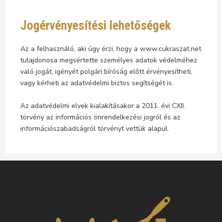
Jogérvényesítési lehetőségek
Az a felhasználó, aki úgy érzi, hogy a www.cukraszat.net
tulajdonosa megsértette személyes adatok védelméhez
való jogát, igényét polgári bíróság előtt érvényesítheti,
vagy kérheti az adatvédelmi biztos segítségét is.
Az adatvédelmi elvek kialakításakor a 2011. évi CXII.
törvény az információs önrendelkezési jogról és az
információszabadságról törvényt vettük alapul.