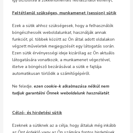
így biztosítva a zökkenőmentes felhasználói élményt,
Feltétlenül szükséges, munkamenet (session) sütik
Ezek a sütik ahhoz szükségesek, hogy a felhasználók
böngészhessék weboldalunkat, használják annak
funkciót, pl. többek között az Ön által adott oldalakon
végzett műveletek megjegyzését egy látogatás során.
Ezen sütik érvényességi ideje kizárólag az Ön aktuális
látogatására vonatkozik, a munkamenet végeztével,
illetve a böngésző bezárásával a sütik e fajtája
automatikusan törlődik a számítógépéről.
Ne feledje,
ezen cookie-k alkalmazása nélkül nem
tudjuk garantálni Önnek weboldalunk használatát
.
Célzó- és hirdetési sütik
Ezeknek a sütiknek az a célja, hogy általuk még inkább
az Önt érdeklő vagy az Ön számára fontos hirdetések