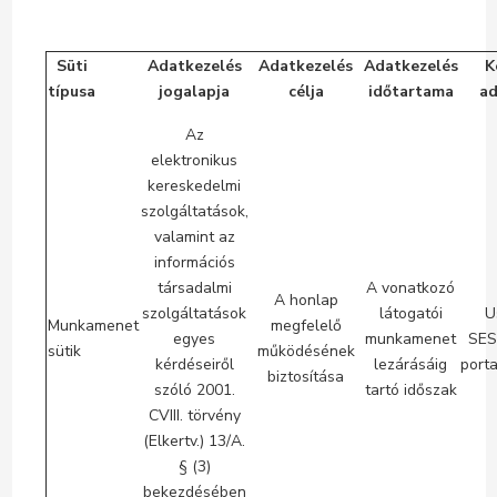
Süti
Adatkezelés
Adatkezelés
Adatkezelés
K
típusa
jogalapja
célja
időtartama
ad
Az
elektronikus
kereskedelmi
szolgáltatások,
valamint az
információs
társadalmi
A vonatkozó
A honlap
szolgáltatások
látogatói
U
Munkamenet
megfelelő
egyes
munkamenet
SES
sütik
működésének
kérdéseiről
lezárásáig
porta
biztosítása
szóló 2001.
tartó időszak
CVIII. törvény
(Elkertv.) 13/A.
§ (3)
bekezdésében