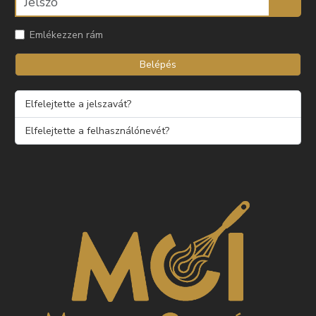
Emlékezzen rám
Belépés
Elfelejtette a jelszavát?
Elfelejtette a felhasználónevét?