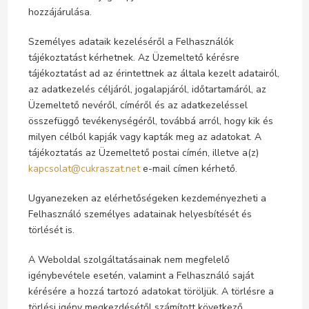
hozzájárulása.
Személyes adataik kezeléséről a Felhasználók
tájékoztatást kérhetnek. Az Üzemeltető kérésre
tájékoztatást ad az érintettnek az általa kezelt adatairól,
az adatkezelés céljáról, jogalapjáról, időtartamáról, az
Üzemeltető nevéről, címéről és az adatkezeléssel
összefüggő tevékenységéről, továbbá arról, hogy kik és
milyen célból kapják vagy kapták meg az adatokat. A
tájékoztatás az Üzemeltető postai címén, illetve a(z)
kapcsolat@cukraszat.net
e-mail címen kérhető.
Ugyanezeken az elérhetőségeken kezdeményezheti a
Felhasználó személyes adatainak helyesbítését és
törlését is.
A Weboldal szolgáltatásainak nem megfelelő
igénybevétele esetén, valamint a Felhasználó saját
kérésére a hozzá tartozó adatokat töröljük. A törlésre a
törlési igény megkezdésétől számított következő