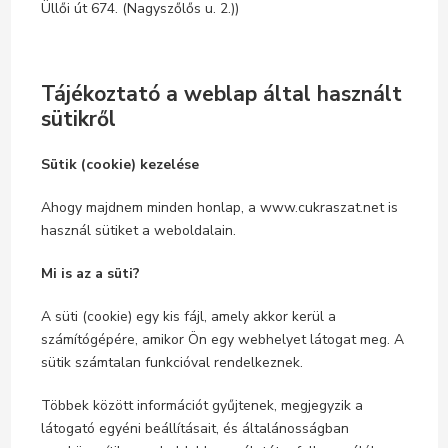
Üllői út 674. (Nagyszőlős u. 2.))
Tájékoztató a weblap által használt
sütikről
Sütik (cookie) kezelése
Ahogy majdnem minden honlap, a www.cukraszat.net is
használ sütiket a weboldalain.
Mi is az a süti?
A süti (cookie) egy kis fájl, amely akkor kerül a
számítógépére, amikor Ön egy webhelyet látogat meg. A
sütik számtalan funkcióval rendelkeznek.
Többek között információt gyűjtenek, megjegyzik a
látogató egyéni beállításait, és általánosságban