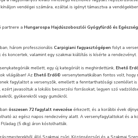
 kínáljon vendégei számára, ezáltal is igényt támasztva a vendégekb
ő partnere a
Hungarospa Hajdúszoboszlói Gyógyfürdő és Egészségtu
umban, három professzionális
Carpigiani fagyasztógépen
folyt a verse
s koncertek, valamint egy szakmai kiállítás is kísérte a rendezvényt.
senykategóriák mellett, egy új kategóriát is meghirdettünk,
Ehető Erd
tok világában! Az
Ehető Erdő©
versenytematikában fontos volt, hogy 
enek fagylaltot a versenyzők, emellett a fenntarthatósági szemlélet i
s, ezért javasoltuk a lokális beszerzési forrásokat, legyen szó vadzöld
sekről, gyökerekről vagy gumókról.
iában
összesen
72
fagylalt nevezése
érkezett, és a korábbi évek díjn
olható az egész napos rendezvény alatt. A versenyfagylaltokat és a kor
t/adag (5 dkg) áron kóstolhatták.
krászmesterekből álló Szakmai zsűri, Közönségzsűri és a Szakmai Szerv