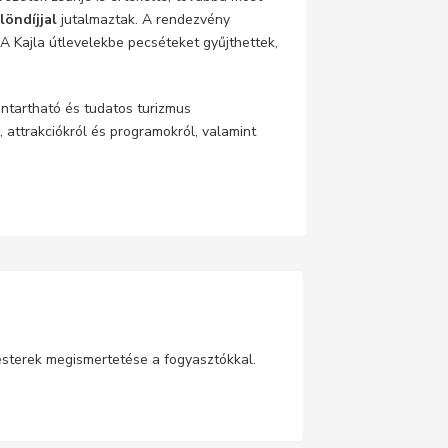
löndíjjal
jutalmaztak. A rendezvény
A Kajla útlevelekbe pecséteket gyűjthettek,
nntartható és tudatos turizmus
, attrakciókról és programokról, valamint
esterek megismertetése a fogyasztókkal.