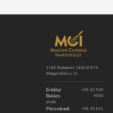
1185 Budapest, Üllői út 674.
(Nagyszőlős u. 2.)
Erdélyi
+36 30 549
Balázs
4000
elnök
Pécsváradi
+36 30 641