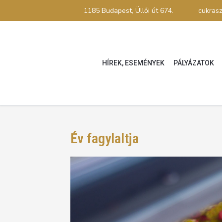
1185 Budapest, Üllői út 674.
cukras
HÍREK, ESEMÉNYEK
PÁLYÁZATOK
Év fagylaltja