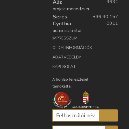
Aliz
3634
projektmenedzser
Seres
+36 30 157
Cynthia
0911
adminisztrátor
IMPRESSZUM
OLDALINFORMÁCIÓK
ADATVÉDELEM
KAPCSOLAT
A honlap fejlesztését
támogatta: