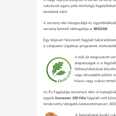
cukrászat egyre jobb minőségű fagylaltokat
termékek iránt.
A verseny idei házigazdája és együttműköd
verseny kiemelt támogatója a:
NISSAN
Egy teljesen felszerelt fagylalt laboratóri
a színpadon izgalmas programok, bemutatók é
A már jól megszokott ver
alapanyagok is a fagylal
felhasználásával készíts
vagy társadalmi pillére i
húsos vagy száraz termé
Az Év Fagylaltja versenyre idén öt kategór
együtt
összesen 100 féle
fagylalt volt kóst
rendezvény látogatói kedvezményesen, 600 F
A fagylaltokat kiváló cu