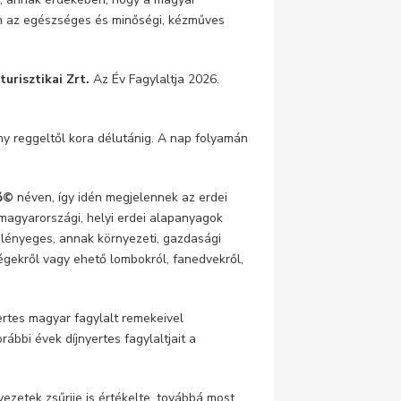
en az egészséges és minőségi, kézműves
risztikai Zrt.
Az Év Fagylaltja 2026.
ny reggeltől kora délutánig. A nap folyamán
ő©
néven, így idén megjelennek az erdei
magyarországi, helyi erdei alapanyagok
s lényeges, annak környezeti, gazdasági
ségekről vagy ehető lombokról, fanedvekről,
yertes magyar fagylalt remekeivel
ábbi évek díjnyertes fagylaltjait a
ezetek zsűrije is értékelte, továbbá most