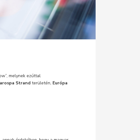
ow”, melynek ezúttal
arospa Strand
területén,
Európa
, annak érdekében, hogy a magyar