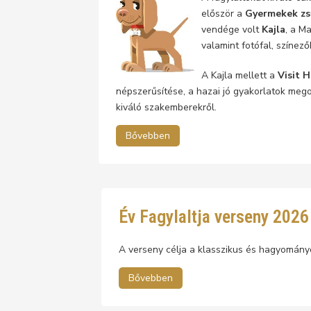
először a
Gyermekek zs
vendége volt
Kajla
, a M
valamint fotófal, színező
A Kajla mellett a
Visit 
népszerűsítése, a hazai jó gyakorlatok mego
kiváló szakemberekről.
Bővebben
Év Fagylaltja verseny 2026
A verseny célja a klasszikus és hagyomány
Bővebben