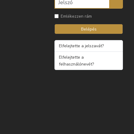
Emlékezzen rám
Belépés
Elfelejtette a jelszavát?
Elfelejtette a
felhasználónevét?