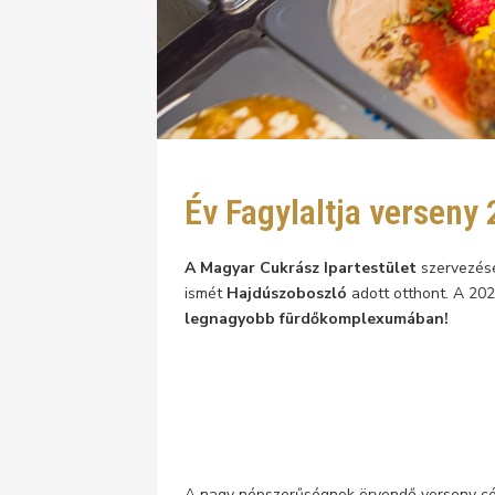
Év Fagylaltja verseny
A Magyar Cukrász Ipartestület
szervezésé
ismét
Hajdúszoboszló
adott otthont. A 20
legnagyobb fürdőkomplexumában!
A nagy népszerűségnek örvendő verseny cé