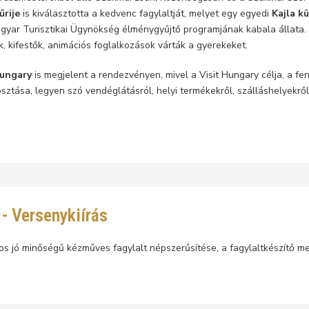
űrije
is kiválasztotta a kedvenc fagylaltját, melyet egy egyedi
Kajla kü
agyar Turisztikai Ügynökség élménygyűjtő programjának kabala állata. 
k, kifestők, animációs foglalkozások várták a gyerekeket.
Hungary
is megjelent a rendezvényen, mivel a Visit Hungary célja, a fe
sztása, legyen szó vendéglátásról, helyi termékekről, szálláshelyekről
 - Versenykiírás
os jó minőségű kézműves fagylalt népszerűsítése, a fagylaltkészítő m