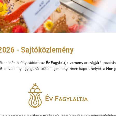
 2026 - Sajtóközlemény
ben idén is folytatódott az
Év Fagylaltja verseny
országjáró „roadsh
26-os verseny egy igazán különleges helyszínen kapott helyet, a
Hung
lja a hagyományos kiváló minőségű kézműves fagylalt népszerűsítése