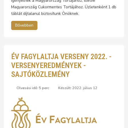
igényelnek a Magyarország Tortájához, illetve
Magyarország Cukormentes Tortájához. Üzletenként 1 db
táblát díjtalanul biztosítunk Önöknek.
Bővebben
ÉV FAGYLALTJA VERSENY 2022. -
VERSENYEREDMÉNYEK -
SAJTÓKÖZLEMÉNY
Olvasási idő: 5 perc
Készült: 2022. július 12