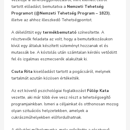
tartott előadást, bemutatva a
Nemzeti Tehetség
Programot (@Nemzeti Tehetség Program – 1823)
,
illetve az ahhoz illeszkedő Tehetségpontot.
A délelőttöt egy
termékbemutató
színesítette. A
résztvevők feladata az volt, hogy a bemutatkozásukon
kívül egy általuk készített süteményt hozzanak el és
mutassák be. A kóstolás után számtalan kérdés vetődött
fel és izgalmas eszmecserék alakultak ki.
Csuta Rita
kiselőadást tartott a pogácsáról, melynek
tartalmát azután közösen értékelték.
Az ezt követő pszichológiai foglalkozást
Fülöp Kata
vezette, aki már több éve vesz részt a tehetségsegítő
programjainkban. Ismeri a céljainkat és otthonosan mozog
olyan szituációs helyzetekben, amelyek a
cukrászműhelyekben előfordulhatnak.
A délutáni műhelymunka, mely erősítette a résztvevő