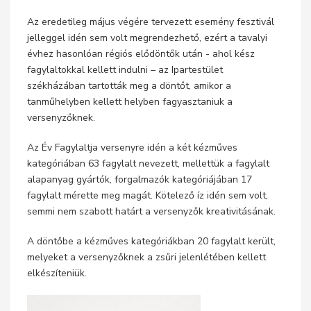
Az eredetileg május végére tervezett esemény fesztivál
jelleggel idén sem volt megrendezhető, ezért a tavalyi
évhez hasonlóan régiós elődöntők után - ahol kész
fagylaltokkal kellett indulni – az Ipartestület
székházában tartották meg a döntőt, amikor a
tanműhelyben kellett helyben fagyasztaniuk a
versenyzőknek.
Az Év Fagylaltja versenyre idén a két kézműves
kategóriában 63 fagylalt nevezett, mellettük a fagylalt
alapanyag gyártók, forgalmazók kategóriájában 17
fagylalt mérette meg magát. Kötelező íz idén sem volt,
semmi nem szabott határt a versenyzők kreativitásának.
A döntőbe a kézműves kategóriákban 20 fagylalt került,
melyeket a versenyzőknek a zsűri jelenlétében kellett
elkészíteniük.