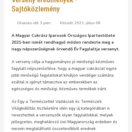
Sajtóközlemény
Olvasási idő: 3 perc
Készült: 2021. július 06
A Magyar Cukrász Iparosok Országos Ipartestülete
2021-ben ismét rendhagyó módon rendezte meg a
nagy népszerűségnek örvendő Év Fagylaltja versenyt.
A verseny célja a hagyományos jó minőségű kézműves
fagylalt népszerűsítése, hogy a magyar cukrászat egyre
jobb minőségű fagylaltokat kínáljon vendégei számára,
ezáltal is igényt támasztva az emberekben az
egészséges és minőségi, kézműves termékek iránt.
Az Egy a Természettel Vadászati és Természeti
Világkiállítás tiszteletére idén egy új kategóriában is
nevezhettek a versenyzők olyan fagylaltokkal, melyek
jellegzetes, meghatározó ízei Magyarország erdeiben és
mezein megtalálható összetevőkből erednek.