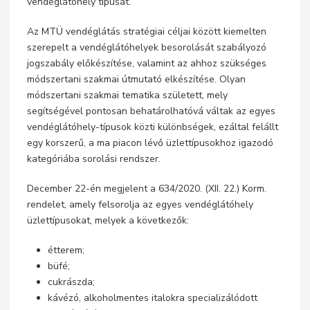
vendéglátóhely típusát.
Az MTÜ vendéglátás stratégiai céljai között kiemelten
szerepelt a vendéglátóhelyek besorolását szabályozó
jogszabály előkészítése, valamint az ahhoz szükséges
módszertani szakmai útmutató elkészítése. Olyan
módszertani szakmai tematika született, mely
segítségével pontosan behatárolhatóvá váltak az egyes
vendéglátóhely-típusok közti különbségek, ezáltal felállt
egy korszerű, a ma piacon lévő üzlettípusokhoz igazodó
kategóriába sorolási rendszer.
December 22-én megjelent a 634/2020. (XII. 22.) Korm.
rendelet, amely felsorolja az egyes vendéglátóhely
üzlettípusokat, melyek a következők:
étterem;
büfé;
cukrászda;
kávézó, alkoholmentes italokra specializálódott