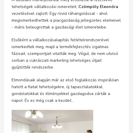
tehetségek vállalkozási ismereteit,
Czömpöly Eleonóra
vezetésével zajlott. Egy rövid ráhangolással - ahol
megismerkedhettek a piacgazdaság jellegzetes elemeivel
- máris beleugrottak a gazdasági élet ismereteibe.
Elsőként a vállalkozásalapítás feltételrendszerével
ismerkedtek meg, majd a termékfejlesztés izgalmas
fázisait, szempontjait vitatták meg. Végül, de nem utolsó
sorban a cukrászati marketing lehetséges útjait
gyűjtötték rendszerbe.
Elmondásaik alapján már az első foglalkozás inspirálóan
hatott a fiatal tehetségekre, új tapasztalatokkal,
gondolatokkal és élményekkel gazdagodva zárták a
napot. És ez még csak a kezdet…