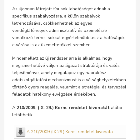
Az újonnan létrejött típusok lehetőséget adnak a
specifikus szabályozásra, a külön szabályok
létrehozásával csökkenhetnek az egyes
vendéglátóhelyek adminisztratív és üzemelésre
vonatkozó terhei, sokkal egyértelműbb lesz a hatóságok
elvárása is az üzemeltetőkkel szemben.
Mindemellett az új rendszer arra is alkalmas, hogy
megismerhetővé váljon az ágazat struktúrája és valós
teljesítménye, amely megalapoz egy naprakész
adatszolgáltatási mechanizmust is a válsághelyzetekben
történő gyors reagálás, valamint a stratégiai és tervezési
feladatok hatékony elvégzése érdekében.
A
210/2009. (IX. 29.) Korm. rendelet kivonatát
alább
letölthetik.
A 210/2009 (IX.29.) Korm. rendelet kivonata