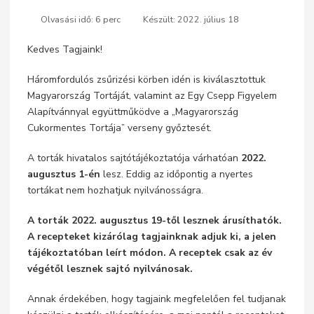
Olvasási idő: 6 perc
Készült: 2022. július 18
Kedves Tagjaink!
Háromfordulós zsűrizési körben idén is kiválasztottuk
Magyarország Tortáját, valamint az Egy Csepp Figyelem
Alapítvánnyal együttműködve a „Magyarország
Cukormentes Tortája” verseny győztesét.
A torták hivatalos sajtótájékoztatója várhatóan
2022.
augusztus 1-én
lesz. Eddig az időpontig a nyertes
tortákat nem hozhatjuk nyilvánosságra.
A torták 2022. augusztus 19-től lesznek árusíthatók.
A recepteket kizárólag tagjainknak adjuk ki, a jelen
tájékoztatóban leírt módon. A receptek csak az év
végétől lesznek sajtó nyilvánosak.
Annak érdekében, hogy tagjaink megfelelően fel tudjanak