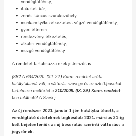
vendéglátóhely;
italüzlet, bár;
zenés-táncos szórakozóhely;
munkahelyi/közétkeztetést végző vendéglátóhely;
gyorsétterem;
rendezvényi étkeztetés;
alkalmi vendéglátóhely;
mozgó vendéglátóhely.
A rendelet tartalmazza ezek jellemzőit is.
(SIC! A 634/2020. (XII. 22.) Korm. rendelet azóta
hatálytalanná vált, a változás szövege és az üzlettípusokat
tartalmazó melléklet a
210/2009. (IX. 29.) Korm. rendelet
-
ben található! A Szerk.)
Az új rendszer 2021. január 1-jén hatályba lépett, a
vendéglátó üzleteknek legkésőbb 2021. március 31-ig
kell bejelenteniük az új besorolás szerinti változást a
jegyzőnek.