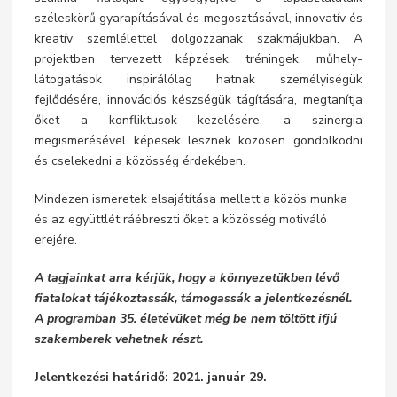
széleskörű gyarapításával és megosztásával, innovatív és
kreatív szemlélettel dolgozzanak szakmájukban. A
projektben tervezett képzések, tréningek, műhely-
látogatások inspirálólag hatnak személyiségük
fejlődésére, innovációs készségük tágítására, megtanítja
őket a konfliktusok kezelésére, a szinergia
megismerésével képesek lesznek közösen gondolkodni
és cselekedni a közösség érdekében.
Mindezen ismeretek elsajátítása mellett a közös munka
és az együttlét ráébreszti őket a közösség motiváló
erejére.
A tagjainkat arra kérjük, hogy a környezetükben lévő
fiatalokat tájékoztassák, támogassák a jelentkezésnél.
A programban 35. életévüket még be nem töltött ifjú
szakemberek vehetnek részt.
Jelentkezési határidő: 2021. január 29.