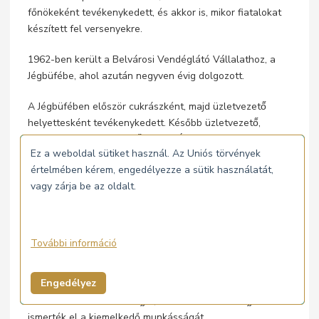
főnökeként tevékenykedett, és akkor is, mikor fiatalokat
készített fel versenyekre.
1962-ben került a Belvárosi Vendéglátó Vállalathoz, a
Jégbüfébe, ahol azután negyven évig dolgozott.
A Jégbüfében először cukrászként, majd üzletvezető̋
helyettesként tevékenykedett. Később üzletvezető̋,
üzletigazgató, ügyvezető̋ igazgató́ volt, majd nyugdíjba
Ez a weboldal sütiket használ. Az Uniós törvények
vonulásáig szaktanácsadóként és igazgatósági tagként
értelmében kérem, engedélyezze a sütik használatát,
végezte munkáját.
vagy zárja be az oldalt.
A szakma ifjú mestere lett 1968-ban, egy évvel később
cukrász mestervizsgát is tett. 1973-ban egy évig a bécsi
Mátyás pincében dolgozott. 1980-ban Mestercukrász
További információ
címet, 1993-ban Venesz József díjat kapott. A
Cukrászrend Lovagja, majd az Első Magyar Fehérasztal
Engedélyez
Lovagrend főkancellárja, a Gasztronómia Nagykövete.
2007-ben Pro Turismo-díjjal, 2009-ben Életmű díjjal
ismerték el a kiemelkedő munkásságát.