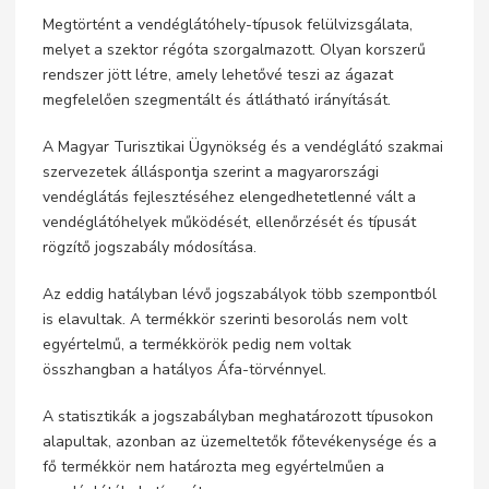
Megtörtént a vendéglátóhely-típusok felülvizsgálata,
melyet a szektor régóta szorgalmazott. Olyan korszerű
rendszer jött létre, amely lehetővé teszi az ágazat
megfelelően szegmentált és átlátható irányítását.
A Magyar Turisztikai Ügynökség és a vendéglátó szakmai
szervezetek álláspontja szerint a magyarországi
vendéglátás fejlesztéséhez elengedhetetlenné vált a
vendéglátóhelyek működését, ellenőrzését és típusát
rögzítő jogszabály módosítása.
Az eddig hatályban lévő jogszabályok több szempontból
is elavultak. A termékkör szerinti besorolás nem volt
egyértelmű, a termékkörök pedig nem voltak
összhangban a hatályos Áfa-törvénnyel.
A statisztikák a jogszabályban meghatározott típusokon
alapultak, azonban az üzemeltetők főtevékenysége és a
fő termékkör nem határozta meg egyértelműen a