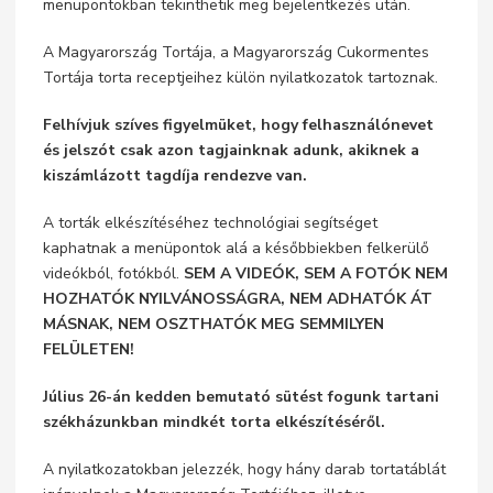
menüpontokban tekinthetik meg bejelentkezés után.
A Magyarország Tortája, a Magyarország Cukormentes
Tortája torta receptjeihez külön nyilatkozatok tartoznak.
Felhívjuk szíves figyelmüket, hogy felhasználónevet
és jelszót csak azon tagjainknak adunk, akiknek a
kiszámlázott tagdíja rendezve van.
A torták elkészítéséhez technológiai segítséget
kaphatnak a menüpontok alá a későbbiekben felkerülő
videókból, fotókból.
SEM A VIDEÓK, SEM A FOTÓK NEM
HOZHATÓK NYILVÁNOSSÁGRA, NEM ADHATÓK ÁT
MÁSNAK, NEM OSZTHATÓK MEG SEMMILYEN
FELÜLETEN!
Július 26-án kedden bemutató sütést fogunk tartani
székházunkban mindkét torta elkészítéséről.
A nyilatkozatokban jelezzék, hogy hány darab tortatáblát