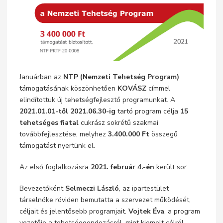
Januárban az
NTP (Nemzeti Tehetség Program)
támogatásának köszönhetően
KOVÁSZ
címmel
elindítottuk új tehetségfejlesztő programunkat. A
2021.01.01-től 2021.06.30-ig
tartó program célja
15
tehetséges fiatal
cukrász sokrétű szakmai
továbbfejlesztése, melyhez
3.400.000 Ft
összegű
támogatást nyertünk el.
Az első foglalkozásra
2021. február 4.-én
került sor.
Bevezetőként
Selmeczi László
, az ipartestület
társelnöke röviden bemutatta a szervezet működését,
céljait és jelentősebb programjait.
Vojtek Éva
, a program
vezetője a tehetséggondozásról, mint kiemelt célról