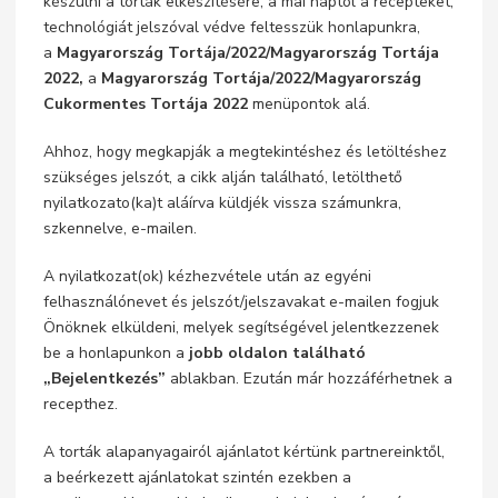
készülni a torták elkészítésére, a mai naptól a recepteket,
technológiát jelszóval védve feltesszük honlapunkra,
a
Magyarország Tortája/2022/Magyarország Tortája
2022,
a
Magyarország Tortája/2022/Magyarország
Cukormentes Tortája 2022
menüpontok alá.
Ahhoz, hogy megkapják a megtekintéshez és letöltéshez
szükséges jelszót, a cikk alján található, letölthető
nyilatkozato(ka)t aláírva küldjék vissza számunkra,
szkennelve, e-mailen.
A nyilatkozat(ok) kézhezvétele után az egyéni
felhasználónevet és jelszót/jelszavakat e-mailen fogjuk
Önöknek elküldeni, melyek segítségével jelentkezzenek
be a honlapunkon a
jobb oldalon található
„Bejelentkezés”
ablakban. Ezután már hozzáférhetnek a
recepthez.
A torták alapanyagairól ajánlatot kértünk partnereinktől,
a beérkezett ajánlatokat szintén ezekben a