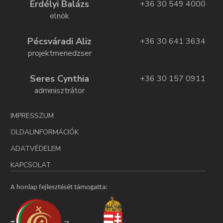
Erdélyi Balázs
+36 30 549 4000
elnök
Pécsváradi Aliz
+36 30 641 3634
projektmenedzser
Seres Cynthia
+36 30 157 0911
adminisztrátor
IMPRESSZUM
OLDALINFORMÁCIÓK
ADATVÉDELEM
KAPCSOLAT
A honlap fejlesztését támogatta: