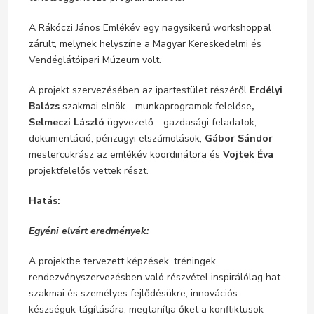
A Rákóczi János Emlékév egy nagysikerű workshoppal
zárult, melynek helyszíne a Magyar Kereskedelmi és
Vendéglátóipari Múzeum volt.
A projekt szervezésében az ipartestület részéről
Erdélyi
Balázs
szakmai elnök - munkaprogramok felelőse
,
Selmeczi László
ügyvezető - gazdasági feladatok,
dokumentáció, pénzügyi elszámolások,
Gábor Sándor
mestercukrász az emlékév koordinátora és
Vojtek Éva
projektfelelős vettek részt.
Hatás:
Egyéni elvárt eredmények:
A projektbe tervezett képzések, tréningek,
rendezvényszervezésben való részvétel inspirálólag hat
szakmai és személyes fejlődésükre, innovációs
készségük tágítására, megtanítja őket a konfliktusok