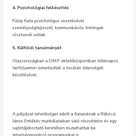
4. Pszichológiai felkészítés
Fülöp Kata pszichológus vezetésével
személyiségfejlesztő, kommunikációs tréningek
résztvevői voltak.
5. Külföldi tanulmányút
Olaszországban a D.M.P. oktatóközpontban többnapos
tanfolyamon ismerkedtek a toszkán édességek
készítésével.
A pályázat lehetőséget adott a fiataloknak a Rákóczi
János Emlékév munkálataiban való részvételre és egy
sajtótájékoztató keretében mutathattuk be
tehetséggondozó programunkat is.