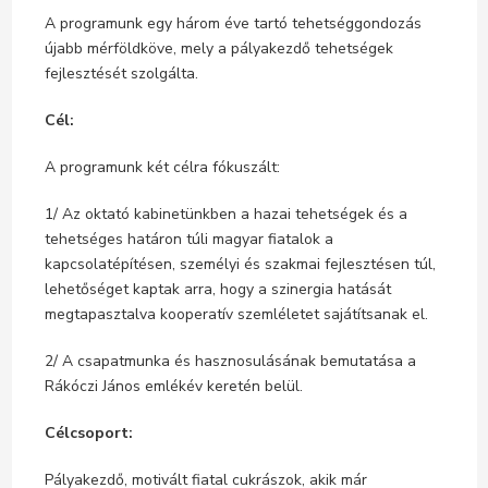
A programunk egy három éve tartó tehetséggondozás
újabb mérföldköve, mely a pályakezdő tehetségek
fejlesztését szolgálta.
Cél:
A programunk két célra fókuszált:
1/ Az oktató kabinetünkben a hazai tehetségek és a
tehetséges határon túli magyar fiatalok a
kapcsolatépítésen, személyi és szakmai fejlesztésen túl,
lehetőséget kaptak arra, hogy a szinergia hatását
megtapasztalva kooperatív szemléletet sajátítsanak el.
2/ A csapatmunka és hasznosulásának bemutatása a
Rákóczi János emlékév keretén belül.
Célcsoport:
Pályakezdő, motivált fiatal cukrászok, akik már