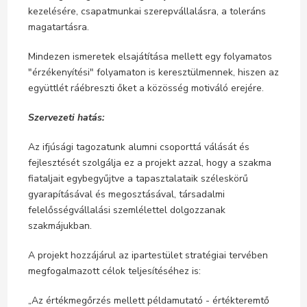
kezelésére, csapatmunkai szerepvállalásra, a toleráns
magatartásra.
Mindezen ismeretek elsajátítása mellett egy folyamatos
"érzékenyítési" folyamaton is keresztülmennek, hiszen az
együttlét ráébreszti őket a közösség motiváló erejére.
Szervezeti hatás:
Az ifjúsági tagozatunk alumni csoporttá válását és
fejlesztését szolgálja ez a projekt azzal, hogy a szakma
fiataljait egybegyűjtve a tapasztalataik széleskörű
gyarapításával és megosztásával, társadalmi
felelősségvállalási szemlélettel dolgozzanak
szakmájukban.
A projekt hozzájárul az ipartestület stratégiai tervében
megfogalmazott célok teljesítéséhez is:
„Az értékmegőrzés mellett példamutató - értékteremtő