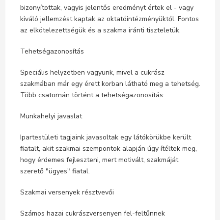
bizonyítottak, vagyis jelentős eredményt értek el - vagy
kiváló jellemzést kaptak az oktatóintézményüktől. Fontos
az elkötelezettségük és a szakma iránti tiszteletük.
Tehetségazonosítás
Speciális helyzetben vagyunk, mivel a cukrász
szakmában már egy érett korban látható meg a tehetség.
Több csatornán történt a tehetségazonosítás:
Munkahelyi javaslat
Ipartestületi tagjaink javasoltak egy látókörükbe került
fiatalt, akit szakmai szempontok alapján úgy ítéltek meg,
hogy érdemes fejleszteni, mert motivált, szakmáját
szerető "ügyes" fiatal.
Szakmai versenyek résztvevői
Számos hazai cukrászversenyen fel-feltűnnek