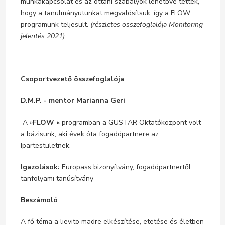
munkakapcsolat és az ottani szabályok lehetővé tették,
hogy a tanulmányutunkat megvalósítsuk, így a FLOW
programunk teljesült.
(részletes összefoglalója Monitoring
jelentés 2021)
Csoportvezető összefoglalója
D.M.P. - mentor Marianna Geri
A »
FLOW «
programban a GUSTAR Oktatóközpont volt
a bázisunk, aki évek óta fogadópartnere az
Ipartestületnek.
Igazolások:
Europass bizonyítvány, fogadópartnertől
tanfolyami tanúsítvány
Beszámoló
A fő téma a lievito madre elkészítése, etetése és életben