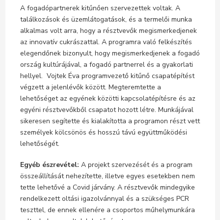
A fogadópartnerek kitűnően szervezettek voltak. A
találkozások és üzemlátogatások, és a termelői munka
alkalmas volt arra, hogy a résztvevők megismerkedjenek
az innovatív cukrászattal. A programra való felkészítés
elegendőnek bizonyult, hogy megismerkedjenek a fogadó
ország kultúrájával, a fogadó partnerrel és a gyakorlati
hellyel. Vojtek Éva programvezető kitűnő csapatépítést
végzett a jelenlévők között. Megteremtette a
lehetőséget az egyének közötti kapcsolatépítésre és az
egyéni résztvevőkből csapatot hozott létre. Munkájával
sikeresen segítette és kialakította a programon részt vett
személyek kölcsönös és hosszú távú együttműködési
lehetőségét.
Egyéb észrevétel:
A projekt szervezését és a program
összeállítását nehezítette, illetve egyes esetekben nem
tette lehetővé a Covid járvány. A résztvevők mindegyike
rendelkezett oltási igazolvánnyal és a szükséges PCR
teszttel, de ennek ellenére a csoportos műhelymunkára