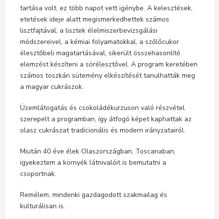
tartása volt, ez több napot vett igénybe. A kelesztések,
etetések ideje alatt megismerkedhettek számos
lisztfajtával, a lisztek élelmiszerbevizsgálási
módszereivel, a kémiai folyamatokkal, a szőlőcukor
élesztőbeli magatartásával, sikerült összehasonlító
elemzést készíteni a sörélesztővel. A program keretében
számos toszkán sütemény elkészítését tanulhatták meg
a magyar cukrászok.
Üzemlátogatás és csokoládékurzuson való részvétel
szerepelt a programban, így átfogó képet kaphattak az
olasz cukrászat tradicionális és modern irányzatairól.
Miután 40 éve élek Olaszországban, Toscanaban,
igyekeztem a környék látnivalóit is bemutatni a
csoportnak.
Remélem, mindenki gazdagodott szakmailag és
kulturálisan is.