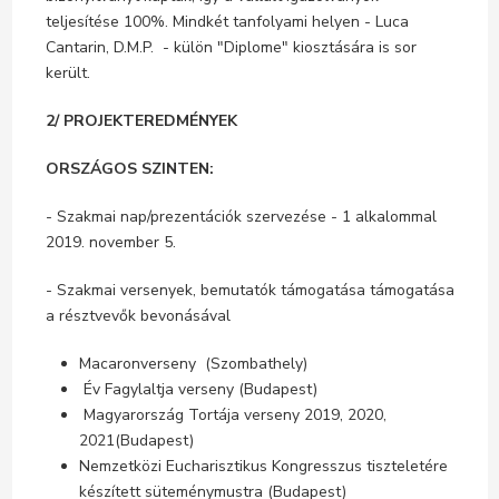
teljesítése 100%. Mindkét tanfolyami helyen - Luca
Cantarin, D.M.P. - külön "Diplome" kiosztására is sor
került.
2/ PROJEKTEREDMÉNYEK
ORSZÁGOS SZINTEN:
- Szakmai nap/prezentációk szervezése - 1 alkalommal
2019. november 5.
- Szakmai versenyek, bemutatók támogatása támogatása
a résztvevők bevonásával
Macaronverseny (Szombathely)
Év Fagylaltja verseny (Budapest)
Magyarország Tortája verseny 2019, 2020,
2021(Budapest)
Nemzetközi Eucharisztikus Kongresszus tiszteletére
készített süteménymustra (Budapest)