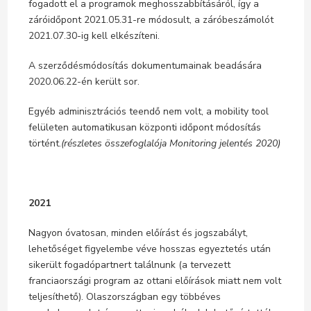
fogadott el a programok meghosszabbításáról, így a
záróidőpont 2021.05.31-re módosult, a záróbeszámolót
2021.07.30-ig kell elkészíteni.
A szerződésmódosítás dokumentumainak beadására
2020.06.22-én került sor.
Egyéb adminisztrációs teendő nem volt, a mobility tool
felületen automatikusan központi időpont módosítás
történt.
(részletes összefoglalója Monitoring jelentés 2020)
2021
Nagyon óvatosan, minden előírást és jogszabályt,
lehetőséget figyelembe véve hosszas egyeztetés után
sikerült fogadópartnert találnunk (a tervezett
franciaországi program az ottani előírások miatt nem volt
teljesíthető). Olaszországban egy többéves