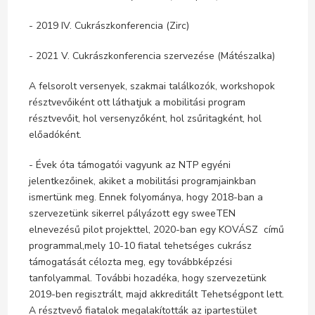
- 2019 IV. Cukrászkonferencia (Zirc)
- 2021 V. Cukrászkonferencia szervezése (Mátészalka)
A felsorolt versenyek, szakmai találkozók, workshopok
résztvevőiként ott láthatjuk a mobilitási program
résztvevőit, hol versenyzőként, hol zsűritagként, hol
előadóként.
- Évek óta támogatói vagyunk az NTP egyéni
jelentkezőinek, akiket a mobilitási programjainkban
ismertünk meg. Ennek folyománya, hogy 2018-ban a
szervezetünk sikerrel pályázott egy sweeTEN
elnevezésű pilot projekttel, 2020-ban egy KOVÁSZ című
programmal,mely 10-10 fiatal tehetséges cukrász
támogatását célozta meg, egy továbbképzési
tanfolyammal. További hozadéka, hogy szervezetünk
2019-ben regisztrált, majd akkreditált Tehetségpont lett.
A résztvevő fiatalok megalakították az ipartestület