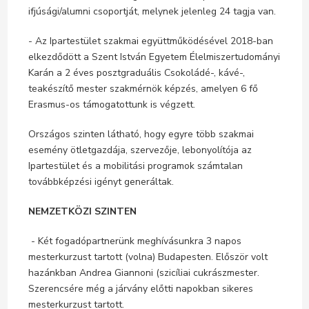
ifjúsági/alumni csoportját, melynek jelenleg 24 tagja van.
- Az Ipartestület szakmai együttműködésével 2018-ban
elkezdődött a Szent István Egyetem Élelmiszertudományi
Karán a 2 éves posztgraduális Csokoládé-, kávé-,
teakészítő mester szakmérnök képzés, amelyen 6 fő
Erasmus-os támogatottunk is végzett.
Országos szinten látható, hogy egyre több szakmai
esemény ötletgazdája, szervezője, lebonyolítója az
Ipartestület és a mobilitási programok számtalan
továbbképzési igényt generáltak.
NEMZETKÖZI SZINTEN
- Két fogadópartnerünk meghívásunkra 3 napos
mesterkurzust tartott (volna) Budapesten. Először volt
hazánkban Andrea Giannoni (szicíliai cukrászmester.
Szerencsére még a járvány előtti napokban sikeres
mesterkurzust tartott.