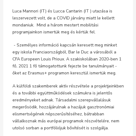
Luca Mannori (IT) és Lucca Cantarin (IT ) utazása is
leszervezett volt, de a COVID járvány miatt le kellett
mondaniuk. Mind a három mestert mobilitási
programjainkon ismertük meg és kértük fel.
- Személyes információ kapcsán keresett meg minket
egy iskola Franciaországból, Bar le Duc a városából a
CFA Europeen Louis Prioux. A szakiskolában 2020-ben 1
fő, 2021 1 fő támogatottunk fejezte be tanulmányait -
őket az Erasmus+ programon keresztül ismertük meg.
A külföldi szakemberek aktív részvétele a projektjeinkben
és a további együttműködések számukra is jelentős
eredményeket adnak. Társadalmi szerepvállalásuk
megerősödik, hozzájárulnak a hazájuk gasztronómiai
elismertségének népszerűsítéséhez, bátrabban
vállalkoznak más európai programok részvételére, nem
utolsó sorban a portfóliójuk bővítését is szolgálja.