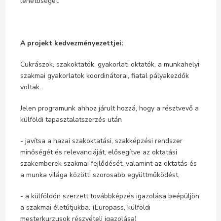
lehetőséget.
A projekt kedvezményezettjei:
Cukrászok, szakoktatók, gyakorlati oktatók, a munkahelyi
szakmai gyakorlatok koordinátorai, fiatal pályakezdők
voltak.
Jelen programunk ahhoz járult hozzá, hogy a résztvevő a
külföldi tapasztalatszerzés után
- javítsa a hazai szakoktatási, szakképzési rendszer
minőségét és relevanciáját, elősegítve az oktatási
szakemberek szakmai fejlődését, valamint az oktatás és
a munka világa közötti szorosabb együttműködést,
- a külföldön szerzett továbbképzés igazolása beépüljön
a szakmai életútjukba. (Europass, külföldi
mesterkurzusok részvételi igazolása)