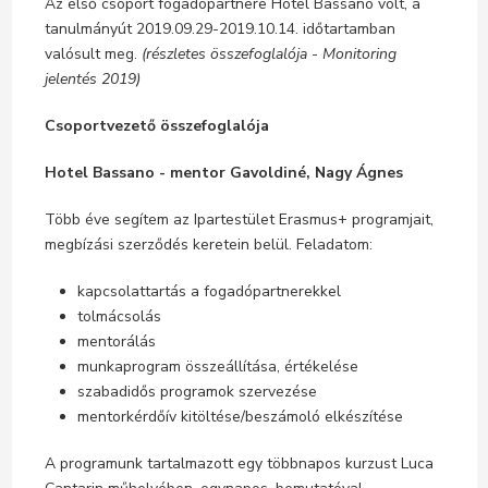
Az első csoport fogadópartnere Hotel Bassano volt, a
tanulmányút 2019.09.29-2019.10.14. időtartamban
valósult meg.
(részletes összefoglalója - Monitoring
jelentés 2019)
Csoportvezető összefoglalója
Hotel Bassano - mentor Gavoldiné, Nagy Ágnes
Több éve segítem az Ipartestület Erasmus+ programjait,
megbízási szerződés keretein belül. Feladatom:
kapcsolattartás a fogadópartnerekkel
tolmácsolás
mentorálás
munkaprogram összeállítása, értékelése
szabadidős programok szervezése
mentorkérdőív kitöltése/beszámoló elkészítése
A programunk tartalmazott egy többnapos kurzust Luca