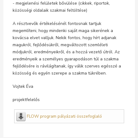
- megjelenési felületek bővülése (cikkek, riportok,
közösségi oldalaik szakmai feltöltése)
A résztvevők értékelésénél fontosnak tartjuk
megemlíteni, hogy mindenki saját maga sikerének a
kovácsa elvet valljuk. Nekik fontos, hogy hírt adjanak
magukról, fejlődésükről, megváltozott szemléleti
módjukról, eredményeikről, és a hozzá vezető útról. Az
eredményeik a személyes gyarapodáson túl a szakma
fejlődésére is rávilágítanak, így válik szerves egésszé a
közösség és egyén szerepe a szakma tükrében.
Vojtek Éva
projektfelelős
FLOW program pályázati összefoglaló