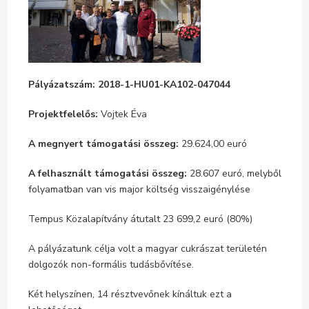
Pályázatszám:
2018-1-HU01-KA102-047044
Projektfelelős:
Vojtek Éva
A megnyert támogatási összeg:
29.624,00 euró
A felhasznált támogatási összeg:
28.607 euró, melyből
folyamatban van vis major költség visszaigénylése
Tempus Közalapítvány átutalt 23 699,2 euró (80%)
A pályázatunk célja volt a magyar cukrászat területén
dolgozók non-formális tudásbővítése.
Két helyszínen, 14 résztvevőnek kínáltuk ezt a