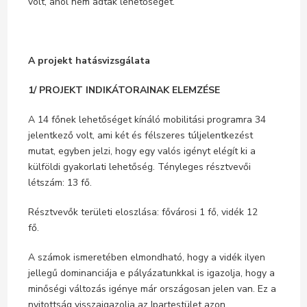
volt, ahol nem adtak lehetőséget.
A projekt hatásvizsgálata
1/ PROJEKT INDIKÁTORAINAK ELEMZÉSE
A 14 főnek lehetőséget kínáló mobilitási programra 34
jelentkező volt, ami két és félszeres túljelentkezést
mutat, egyben jelzi, hogy egy valós igényt elégít ki a
külföldi gyakorlati lehetőség. Tényleges résztvevői
létszám: 13 fő.
Résztvevők területi eloszlása: fővárosi 1 fő, vidék 12
fő.
A számok ismeretében elmondható, hogy a vidék ilyen
jellegű dominanciája e pályázatunkkal is igazolja, hogy a
minőségi változás igénye már országosan jelen van. Ez a
nyitottság visszaigazolja az Ipartestület azon