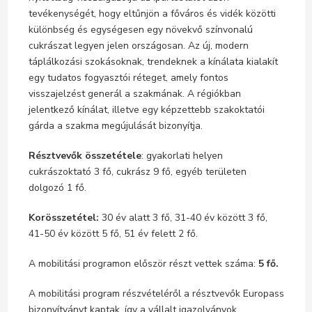
tevékenységét, hogy eltűnjön a főváros és vidék közötti
különbség és egységesen egy növekvő színvonalú
cukrászat legyen jelen országosan. Az új, modern
táplálkozási szokásoknak, trendeknek a kínálata kialakít
egy tudatos fogyasztói réteget, amely fontos
visszajelzést generál a szakmának. A régiókban
jelentkező kínálat, illetve egy képzettebb szakoktatói
gárda a szakma megújulását bizonyítja.
Résztvevők összetétele
: gyakorlati helyen
cukrászoktató 3 fő, cukrász 9 fő, egyéb területen
dolgozó 1 fő.
Korösszetétel:
30 év alatt 3 fő, 31-40 év között 3 fő,
41-50 év között 5 fő, 51 év felett 2 fő.
A mobilitási programon először részt vettek száma:
5 fő.
A mobilitási program részvételéről a résztvevők Europass
bizonyítványt kaptak, így a vállalt igazolványok