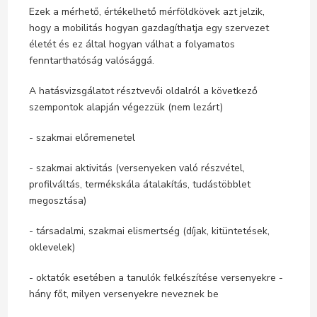
Ezek a mérhető, értékelhető mérföldkövek azt jelzik,
hogy a mobilitás hogyan gazdagíthatja egy szervezet
életét és ez által hogyan válhat a folyamatos
fenntarthatóság valósággá.
A hatásvizsgálatot résztvevői oldalról a következő
szempontok alapján végezzük (nem lezárt)
- szakmai előremenetel
- szakmai aktivitás (versenyeken való részvétel,
profilváltás, termékskála átalakítás, tudástöbblet
megosztása)
- társadalmi, szakmai elismertség (díjak, kitüntetések,
oklevelek)
- oktatók esetében a tanulók felkészítése versenyekre -
hány főt, milyen versenyekre neveznek be