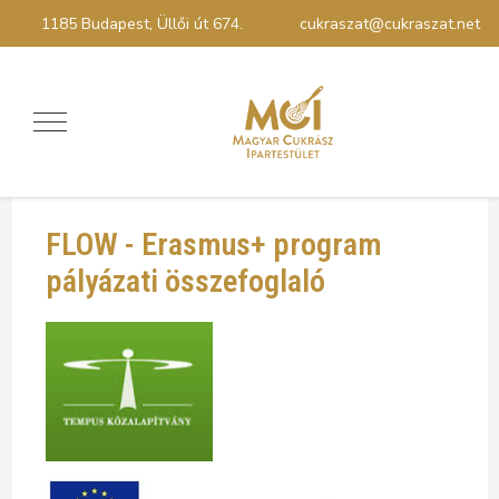
1185 Budapest, Üllői út 674.
cukraszat@cukraszat.net
FLOW - Erasmus+ program
pályázati összefoglaló