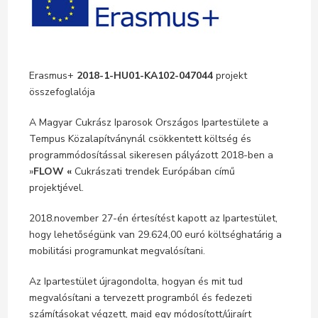
Erasmus+
2018-1-HU01-KA102-047044
projekt
összefoglalója
A Magyar Cukrász Iparosok Országos Ipartestülete a
Tempus Közalapítványnál csökkentett költség és
programmódosítással sikeresen pályázott 2018-ben a
»
FLOW «
Cukrászati trendek Európában című
projektjével.
2018.november 27-én értesítést kapott az Ipartestület,
hogy lehetőségünk van 29.624,00 euró költséghatárig a
mobilitási programunkat megvalósítani.
Az Ipartestület újragondolta, hogyan és mit tud
megvalósítani a tervezett programból és fedezeti
számításokat végzett, majd egy módosított/újraírt