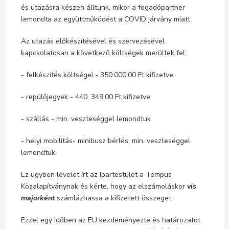
és utazásra készen álltunk, mikor a fogadópartner
lemondta az együttműködést a COVID járvány miatt.
Az utazás előkészítésével és szervezésével
kapcsolatosan a következő költségek merültek fel:
- felkészítés költségei - 350.000,00 Ft kifizetve
- repülőjegyek - 440. 349,00 Ft kifizetve
- szállás - min. veszteséggel lemondtuk
- helyi mobilitás- minibusz bérlés, min. veszteséggel
lemondtuk.
Ez ügyben levelet írt az Ipartestület a Tempus
Közalapítványnak és kérte, hogy az elszámoláskor
vis
majorként
számlázhassa a kifizetett összeget.
Ezzel egy időben az EU kezdeményezte és határozatot