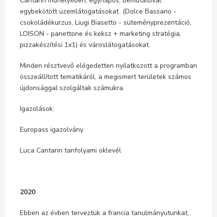
Cantarin műhelyében, egynapos, bemutatóval
egybekötött üzemlátogatásokat (Dolce Bassano -
csokoládékurzus, Liugi Biasetto - süteményprezentáció,
LOISON - panettone és keksz + marketing stratégia,
pizzakészítési 1x1) és városlátogatásokat.
Minden résztvevő elégedetten nyilatkozott a programban
összeállított tematikáról, a megismert területek számos
újdonsággal szolgáltak számukra.
Igazolások:
Europass igazolvány
Luca Cantarin tanfolyami oklevél
2020
Ebben az évben terveztük a francia tanulmányutunkat,