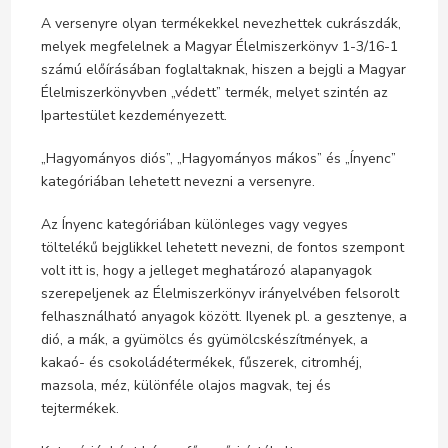
A versenyre olyan termékekkel nevezhettek cukrászdák,
melyek megfelelnek a Magyar Élelmiszerkönyv 1-3/16-1
számú előírásában foglaltaknak, hiszen a bejgli a Magyar
Élelmiszerkönyvben „védett” termék, melyet szintén az
Ipartestület kezdeményezett.
„Hagyományos diós”, „Hagyományos mákos” és „Ínyenc”
kategóriában lehetett nevezni a versenyre.
Az Ínyenc kategóriában különleges vagy vegyes
töltelékű bejglikkel lehetett nevezni, de fontos szempont
volt itt is, hogy a jelleget meghatározó alapanyagok
szerepeljenek az Élelmiszerkönyv irányelvében felsorolt
felhasználható anyagok között. Ilyenek pl. a gesztenye, a
dió, a mák, a gyümölcs és gyümölcskészítmények, a
kakaó- és csokoládétermékek, fűszerek, citromhéj,
mazsola, méz, különféle olajos magvak, tej és
tejtermékek.