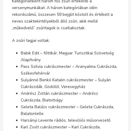
Kategóriánként három fős zsűri értékelte a
versenymunkákat. A három kategóriában idén
rekordszámú, összesen 59 bejglit kóstolt és értékelt a
neves szaktekintélyekből álló zsűri, akik mellé
„műkedvelő” zsűritagok is csatlakoztak.
A zsűri tagjai voltak:
Babik Edit – főtitkár, Magyar Turisztikai Szövetség
Alapítvány
Pass Szilvia cukrászmester – Aranyalma Cukrászda,
Székesfehérvár
Sulyánné Benkó Katalin cukrászmester – Sulyán
Cukrászdák, Gödöllő, Veresegyház
Andrész Zoltán cukrászmester – Andrész
Cukrászda, Biatorbágy
Geleta Balázs cukrászmester – Geleta Cukrászda,
Balatonlelle
Harsányi Levente rádiós, televíziós műsorvezető
Karl Zsolt cukrászmester – Karl Cukrászda,