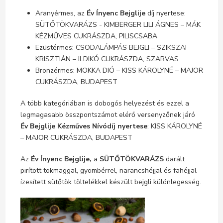
Aranyérmes, az
Év Ínyenc Bejglije
díj nyertese:
SÜTŐTÖKVARÁZS - KIMBERGER LILI ÁGNES – MÁK
KÉZMŰVES CUKRÁSZDA, PILISCSABA
Ezüstérmes: CSODALÁMPÁS BEJGLI – SZIKSZAI
KRISZTIÁN – ILDIKÓ CUKRÁSZDA, SZARVAS
Bronzérmes: MOKKA DIÓ – KISS KÁROLYNÉ – MAJOR
CUKRÁSZDA, BUDAPEST
A több kategóriában is dobogós helyezést és ezzel a
legmagasabb összpontszámot elérő versenyzőnek járó
Év Bejglije Kézműves Nívódíj
nyertese
: KISS KÁROLYNÉ
– MAJOR CUKRÁSZDA, BUDAPEST
Az
Év Ínyenc Bejglije,
a
SÜTŐTÖKVARÁZS
darált
pirított tökmaggal, gyömbérrel, narancshéjjal és fahéjjal
ízesített sütőtök töltelékkel készült bejgli különlegesség.