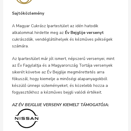
Sajtóközlemény
A Magyar Cukrász Ipartestület az idén hatodik
alkalommal hirdette meg az
Év Bejglije versenyt
cukrászdák, vendéglátóhelyek és kézműves pékségek
számára.
Az Ipartestület már jól ismert, népszerű versenyei, mint
az Év Fagylaltja és a Magyarország Tortája versenyek
sikerét követve az Év Bejglije megmérettetés arra
fókuszál, hogy kiemelje a minőségi alapanyagokból
készülő ünnepi süteményeket, és közelebb hozza a
fogyasztókhoz a kézműves bejgli valódi értékeit.
AZ ÉV BEJGLIJE VERSENY KIEMELT TÁMOGATÓJA: