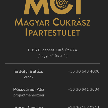
1185 Budapest, Üllői út 674.
(Nagyszőlős u. 2.)
Erdélyi Balázs
+36 30 549 4000
elnök
Pécsváradi Aliz
+36 30 641 3634
projektmenedzser
Seres Cynthia
+36 30 157 0911