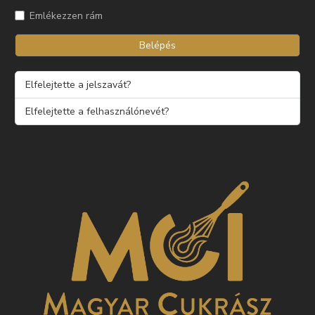
Emlékezzen rám
Belépés
Elfelejtette a jelszavát?
Elfelejtette a felhasználónevét?