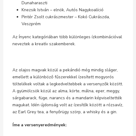
Dunaharaszti
Knezsik István – elnök, Autós Nagykoalíció
Pintér Zsolt cukrászmester – Kokó Cukrászda,
Veszprém
Az Ínyenc kategóriában több különleges ízkombinációval
neveztek a kreatív szakemberek.
Az olajos magvak közül a pekándió még mindig sláger,
emellett a különböző fűszerekkel ízesített mogyorós
töltelékek voltak a legkedveltebbek a versenyzők között.
A gyümölcsök közül az alma, körte, málna, eper, meggy,
sárgabarack, füge, narancs és a mandarin képviseltették
magukat. Idén újdonság volt az ízesítők között a rózsavíz,
az Earl Grey tea, a fenyőrügy szörp, a whisky és a gin.
Íme a versenyeredmények: