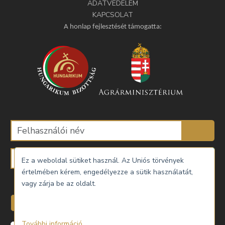
ADATVÉDELEM
KAPCSOLAT
A honlap fejlesztését támogatta:
Ez a weboldal sütiket használ. Az Uniós törvények
értelmében kérem, engedélyezze a sütik használatát,
Emlékezzen rám
vagy zárja be az oldalt.
Belépés
További információ