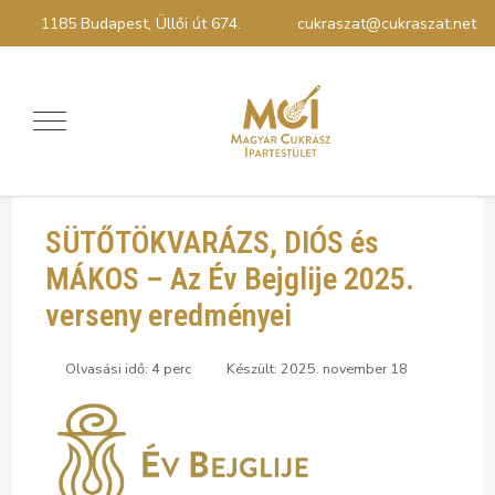
1185 Budapest, Üllői út 674.
cukraszat@cukraszat.net
SÜTŐTÖKVARÁZS, DIÓS és
MÁKOS – Az Év Bejglije 2025.
verseny eredményei
Olvasási idő: 4 perc
Készült: 2025. november 18