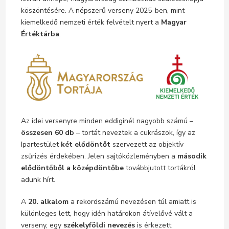
köszöntésére. A népszerű verseny 2025-ben, mint
kiemelkedő nemzeti érték felvételt nyert a
Magyar
Értéktárba
.
Az idei versenyre minden eddiginél nagyobb számú –
összesen 60 db
– tortát neveztek a cukrászok, így az
Ipartestület
két elődöntőt
szervezett az objektív
zsűrizés érdekében. Jelen sajtóközleményben a
második
elődöntőből a középdöntőbe
továbbjutott tortákról
adunk hírt.
A
20. alkalom
a rekordszámú nevezésen túl amiatt is
különleges lett, hogy idén határokon átívelővé vált a
verseny, egy
székelyföldi nevezés
is érkezett.