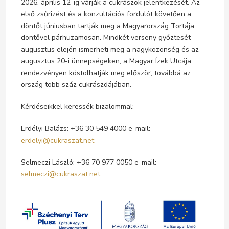
2026. április 12-ig várják a cukrászok jelentkezését. Az
első zsűrizést és a konzultációs fordulót követően a
döntőt júniusban tartják meg a Magyarország Tortája
döntővel párhuzamosan. Mindkét verseny győztesét
augusztus elején ismerheti meg a nagyközönség és az
augusztus 20-i ünnepségeken, a Magyar Ízek Utcája
rendezvényen kóstolhatják meg először, továbbá az
ország több száz cukrászdájában.
Kérdéseikkel keressék bizalommal:
Erdélyi Balázs: +36 30 549 4000 e-mail:
erdelyi@cukraszat.net
Selmeczi László: +36 70 977 0050 e-mail:
selmeczi@cukraszat.net