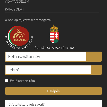
ADATVÉDELEM
KAPCSOLAT
A honlap fejlesztését támogatta:
Emlékezzen rám
Belépés
Elfelejtette a jelszavát?