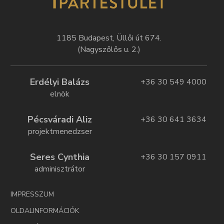
1185 Budapest, Üllői út 674.
(Nagyszőlős u. 2.)
Erdélyi Balázs
+36 30 549 4000
elnök
Pécsváradi Aliz
+36 30 641 3634
projektmenedzser
Seres Cynthia
+36 30 157 0911
adminisztrátor
IMPRESSZUM
OLDALINFORMÁCIÓK