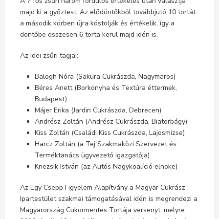
A 7 fős zsűri három fordulós értékelés után választja
majd ki a győztest. Az elődöntőkből továbbjutó 10 tortát
a második körben újra kóstolják és értékelik, így a
döntőbe összesen 6 torta kerül majd idén is.
Az idei zsűri tagjai:
Balogh Nóra (Sakura Cukrászda, Nagymaros)
Béres Anett (Borkonyha és Textúra éttermek,
Budapest)
Májer Erika (Jardin Cukrászda, Debrecen)
Andrész Zoltán (Andrész Cukrászda, Biatorbágy)
Kiss Zoltán (Családi Kiss Cukrászda, Lajosmizse)
Harcz Zoltán (a Tej Szakmaközi Szervezet és
Terméktanács ügyvezető igazgatója)
Knezsik István (az Autós Nagykoalíció elnöke)
Az Egy Csepp Figyelem Alapítvány a Magyar Cukrász
Ipartestület szakmai támogatásával idén is megrendezi a
Magyarország Cukormentes Tortája versenyt, melyre