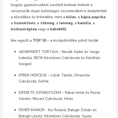
bogyós gyümölcsökkel ízesített krémek mellett a
versenyzők olyan különleges összetevőket is beépítettek
a tésztákba és krémekbe, mint a
köles
, a
kápia paprika
,
a
homoktövis
, a
tökmag
, a
lenmag
, a
kamilla
, a
bodzavirágtea
vagy a
kakukkfű
.
Íme együtt a
TOP 10
– a középdöntőbe jutott torták:
ARANYKERT TORTÁJA – Novák Ádám és Varga
Izabella, REÖK Kézműves Cukrászda és Kávéház,
Szeged
EPREK HERCEGE – Lázár Tamás, Dinasztia
Cukrászda, Siófok
ÉJFEKETE GYÖNGYSZEM – Rábai Anita és Rosta
Sándor, Mozart Cukrászat, Hévíz
FEHÉR MÁMOR - Kis Roland, Balogh Zoltán és
Balogh László, Kézműves Cukrászda, Gyula