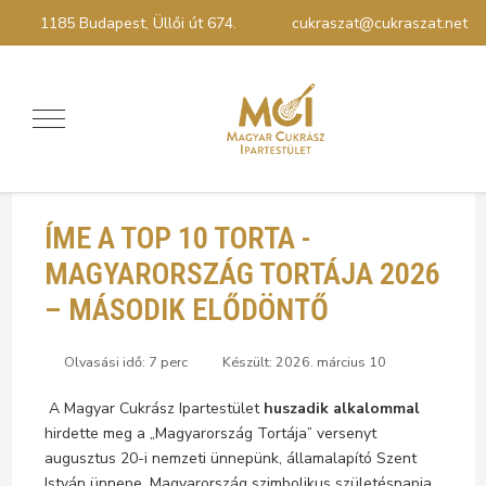
1185 Budapest, Üllői út 674.
cukraszat@cukraszat.net
ÍME A TOP 10 TORTA -
MAGYARORSZÁG TORTÁJA 2026
– MÁSODIK ELŐDÖNTŐ
Olvasási idő: 7 perc
Készült: 2026. március 10
A Magyar Cukrász Ipartestület
huszadik alkalommal
hirdette meg a „Magyarország Tortája” versenyt
augusztus 20-i nemzeti ünnepünk, államalapító Szent
István ünnepe, Magyarország szimbolikus születésnapja