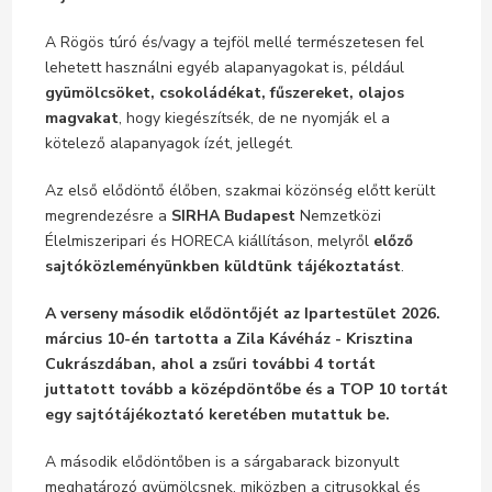
A Rögös túró és/vagy a tejföl mellé természetesen fel
lehetett használni egyéb alapanyagokat is, például
gyümölcsöket, csokoládékat, fűszereket, olajos
magvakat
, hogy kiegészítsék, de ne nyomják el a
kötelező alapanyagok ízét, jellegét.
Az első elődöntő élőben, szakmai közönség előtt került
megrendezésre a
SIRHA Budapest
Nemzetközi
Élelmiszeripari és HORECA kiállításon, melyről
előző
sajtóközleményünkben küldtünk tájékoztatást
.
A verseny második elődöntőjét az Ipartestület 2026.
március 10-én tartotta a Zila Kávéház - Krisztina
Cukrászdában, ahol a zsűri további 4 tortát
juttatott tovább a középdöntőbe és a TOP 10 tortát
egy sajtótájékoztató keretében
mutattuk be.
A második elődöntőben is a sárgabarack bizonyult
meghatározó gyümölcsnek, miközben a citrusokkal és