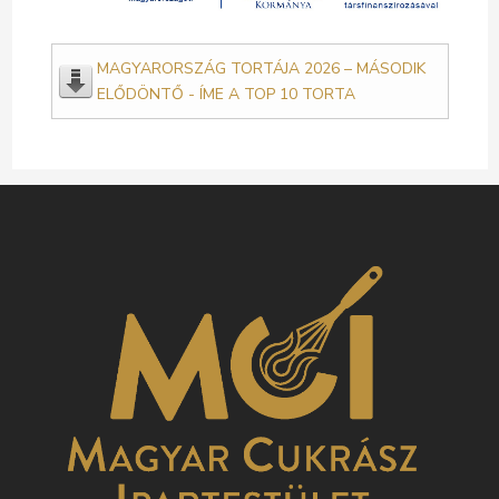
MAGYARORSZÁG TORTÁJA 2026 – MÁSODIK
ELŐDÖNTŐ - ÍME A TOP 10 TORTA