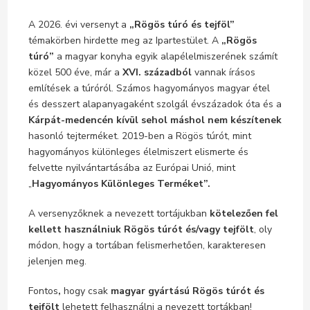
A 2026. évi versenyt a
„Rögös túró és tejföl”
témakörben hirdette meg az Ipartestület. A
„Rögös
túró”
a magyar konyha egyik alapélelmiszerének számít
közel 500 éve, már a
XVI. századból
vannak írásos
említések a túróról. Számos hagyományos magyar étel
és desszert alapanyagaként szolgál évszázadok óta és a
Kárpát-medencén kívül sehol máshol nem készítenek
hasonló tejterméket. 2019-ben a Rögös túrót, mint
hagyományos különleges élelmiszert elismerte és
felvette nyilvántartásába az Európai Unió, mint
„
Hagyományos Különleges Terméket”.
A versenyzőknek a nevezett tortájukban
kötelezően fel
kellett használniuk Rögös túrót és/vagy tejfölt
, oly
módon, hogy a tortában felismerhetően, karakteresen
jelenjen meg.
Fontos
,
hogy csak
magyar gyártású
Rögös túrót és
tejfölt
lehetett felhasználni a nevezett tortákban!