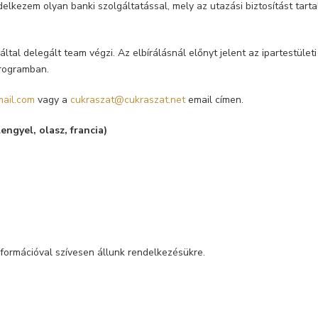
ndelkezem olyan banki szolgáltatással, mely az utazási biztosítást tar
által delegált team végzi. Az elbírálásnál előnyt jelent az ipartestület
programban.
ail.com
vagy a
cukraszat@cukraszat.net
email címen.
lengyel, olasz, francia)
információval szívesen állunk rendelkezésükre.