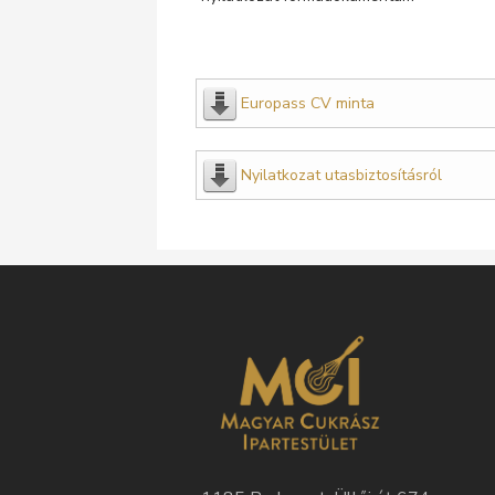
Europass CV minta
Nyilatkozat utasbiztosításról