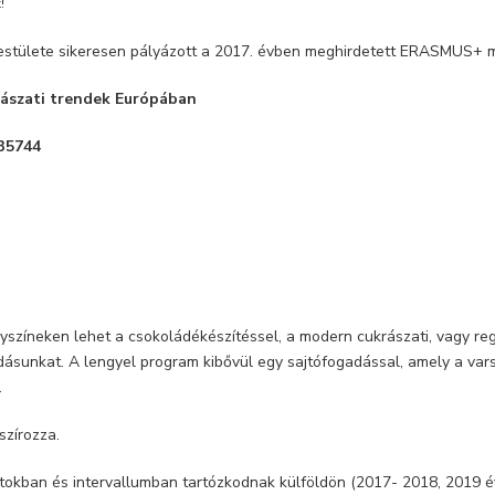
!
estülete sikeresen pályázott a 2017. évben meghirdetett ERASMUS+ mo
rászati trendek Európában
35744
lyszíneken lehet a csokoládékészítéssel, a modern cukrászati, vagy re
tudásunkat. A lengyel program kibővül egy sajtófogadással, amely a va
.
szírozza.
tokban és intervallumban tartózkodnak külföldön (2017- 2018, 2019 év