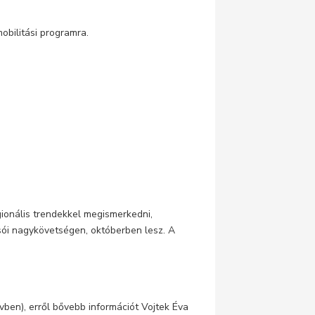
bilitási programra.
gionális trendekkel megismerkedni,
rsói nagykövetségen, októberben lesz. A
ben), erről bővebb információt Vojtek Éva