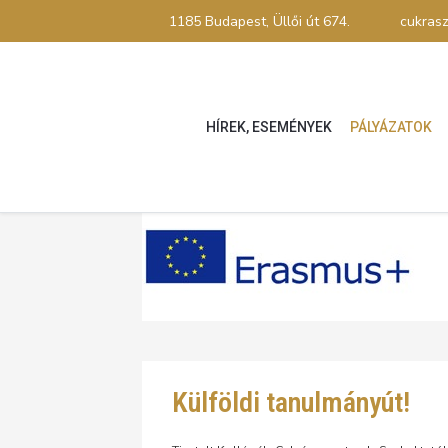
1185 Budapest, Üllői út 674.
cukras
HÍREK, ESEMÉNYEK
PÁLYÁZATOK
Külföldi tanulmányút!