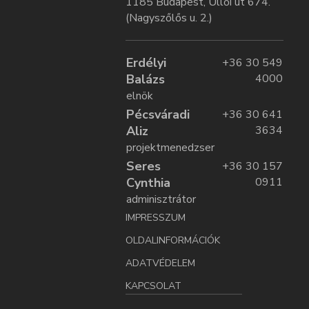
1185 Budapest, Üllői út 674.
(Nagyszőlős u. 2.)
Erdélyi
+36 30 549
Balázs
4000
elnök
Pécsváradi
+36 30 641
Aliz
3634
projektmenedzser
Seres
+36 30 157
Cynthia
0911
adminisztrátor
IMPRESSZUM
OLDALINFORMÁCIÓK
ADATVÉDELEM
KAPCSOLAT