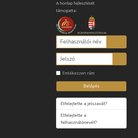
A honlap fejlesztését
támogatta:
Emlékezzen rám
Belépés
Elfelejtette a jelszavát?
Elfelejtette a
felhasználónevét?