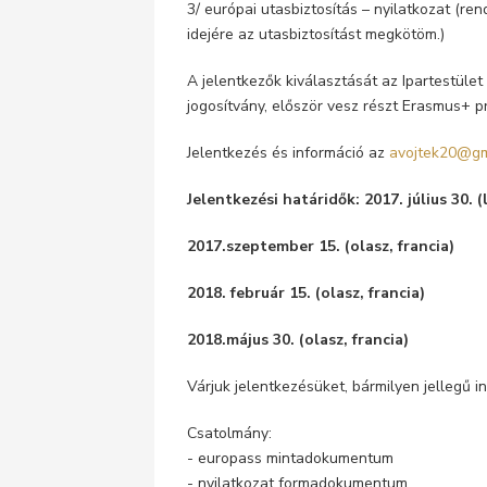
3/ európai utasbiztosítás – nyilatkozat (re
idejére az utasbiztosítást megkötöm.)
A jelentkezők kiválasztását az Ipartestület 
jogosítvány, először vesz részt Erasmus+ 
Jelentkezés és információ az
avojtek20@gm
Jelentkezési határidők: 2017. július 30. (
2017.szeptember 15. (olasz, francia)
2018. február 15. (olasz, francia)
2018.május 30. (olasz, francia)
Várjuk jelentkezésüket, bármilyen jellegű 
Csatolmány:
- europass mintadokumentum
- nyilatkozat formadokumentum