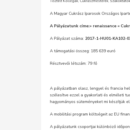
Tisztelt Kollégák, Cukrászmesterek, Szakoktatók
A Magyar Cukrász Iparosok Országos Ipart
A Pályázatunk címe:» renaissance « Cuk
A Pályázat száma:
2017-1-HU01-KA102-0
A támogatási összeg: 185 639 euró
Résztvevői létszám: 79 fő
A pályázatban olasz, lengyel és francia he
szélesítve ezzel a gyakorlati és elméleti 
hagyományos süteményeket mi készítjük el
A mobilitási program költségeit az EU finan
A pályázatunk csoportjai különböző időpon