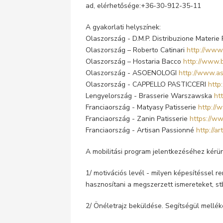
ad, elérhetősége:+36-30-912-35-11
A gyakorlati helyszínek:
Olaszország - D.M.P. Distribuzione Materie 
Olaszország – Roberto Catinari
http://www.
Olaszország – Hostaria Bacco
http://www.b
Olaszország - ASOENOLOGI
http://www.as
Olaszország - CAPPELLO PASTICCERI
http
Lengyelország - Brasserie Warszawska
ht
Franciaország - Matyasy Patisserie
http://
Franciaország - Zanin Patisserie
https://ww
Franciaország - Artisan Passionné
http://a
A mobilitási program jelentkezéséhez kérün
1/ motivációs levél - milyen képesítéssel r
hasznosítani a megszerzett ismereteket, st
2/ Önéletrajz beküldése. Segítségül mell