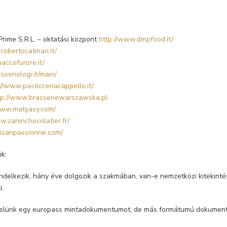
Prime S.R.L. – oktatási központ
http://www.dmpfood.it/
robertocatinari.it/
accofurore.it/
soenologi.it/main/
://www.pasticceriacappello.it/
tp://www.brasseriewarszawska.pl
www.matyasy.com/
w.zaninchocolatier.fr/
rtisanpassionne.com/
k:
endelkezik, hány éve dolgozik a szakmában, van-e nemzetközi kitekintése
b.
ékelünk egy europass mintadokumentumot, de más formátumú dokument